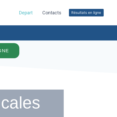
Depart
Contacts
Résultats en ligne
GNE
icales