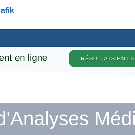
afik
ent en ligne
RÉSULTATS EN LI
 d'Analyses Méd