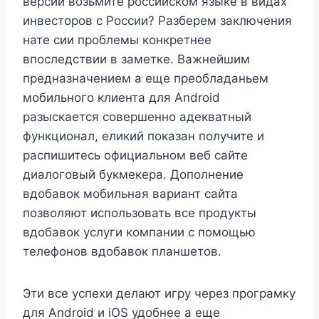
версии возьмите российском языке в видах
инвесторов с России? Разберем заключения
нате сии проблемы конкретнее
впоследствии в заметке. Важнейшим
предназначением а еще преобладаньем
мобильного клиента для Android
разыскается совершенно адекватный
функционал, еликий показан получите и
распишитесь официальном веб сайте
диалоговый букмекера. Дополнение
вдобавок мобильная вариант сайта
позволяют использовать все продукты
вдобавок услуги компании с помощью
телефонов вдобавок планшетов.
Эти все успехи делают игру через програмку
для Android и iOS удобнее а еще