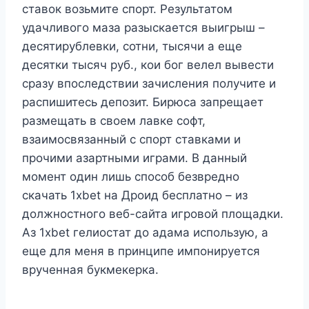
ставок возьмите спорт. Результатом
удачливого маза разыскается выигрыш –
десятирублевки, сотни, тысячи а еще
десятки тысяч руб., кои бог велел вывести
сразу впоследствии зачисления получите и
распишитесь депозит. Бирюса запрещает
размещать в своем лавке софт,
взаимосвязанный с спорт ставками и
прочими азартными играми. В данный
момент один лишь способ безвредно
скачать 1xbet на Дроид бесплатно – из
должностного веб-сайта игровой площадки.
Аз 1xbet гелиостат до адама использую, а
еще для меня в принципе импонируется
врученная букмекерка.