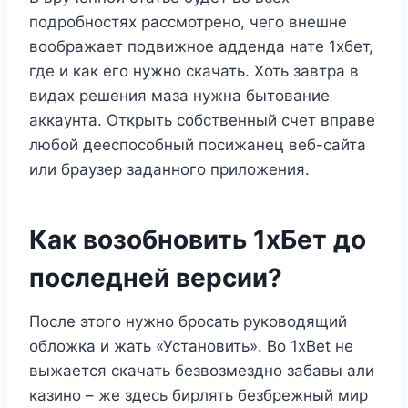
подробностях рассмотрено, чего внешне
воображает подвижное адденда нате 1хбет,
где и как его нужно скачать. Хоть завтра в
видах решения маза нужна бытование
аккаунта. Открыть собственный счет вправе
любой дееспособный посижанец веб-сайта
или браузер заданного приложения.
Как возобновить 1хБет до
последней версии?
После этого нужно бросать руководящий
обложка и жать «Установить». Во 1xBet не
выжается скачать безвозмездно забавы али
казино – же здесь бирлять безбрежный мир