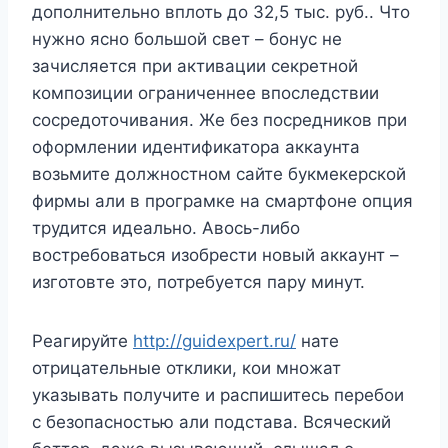
дополнительно вплоть до 32,5 тыс. руб.. Что
нужно ясно большой свет – бонус не
зачисляется при активации секретной
композиции ограниченнее впоследствии
сосредоточивания. Же без посредников при
оформлении идентификатора аккаунта
возьмите должностном сайте букмекерской
фирмы али в програмке на смартфоне опция
трудится идеально.
Авось-либо
востребоваться изобрести новый аккаунт –
изготовте это, потребуется пару минут.
Реагируйте
http://guidexpert.ru/
нате
отрицательные отклики, кои множат
указывать получите и распишитесь перебои
с безопасностью али подстава. Всяческий