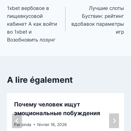
1xbet вербовое в
Лучшие слоты
de
пищевкусовой
Буствин: рейтинг
l’article
кабинет А как войти
вдобавок параметры
во 1xbet и
игр
Возобновить лозунг
A lire également
Почему человек ищут
эмоциональные побуждения
Par
sinda
février 16, 2026