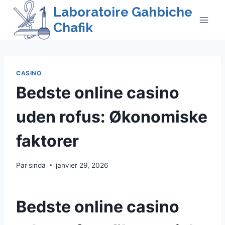
Skip
Laboratoire Gahbiche
to
Chafik
content
CASINO
Bedste online casino
uden rofus: Økonomiske
faktorer
Par
sinda
janvier 29, 2026
Bedste online casino