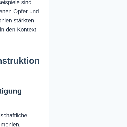
eispiele sind
denen Opfer und
nien stärkten
 in den Kontext
nstruktion
tigung
schaftliche
remonien,