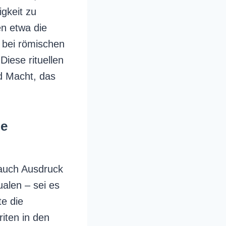
igkeit zu
en etwa die
r bei römischen
Diese rituellen
d Macht, das
ie
 auch Ausdruck
alen – sei es
e die
riten in den