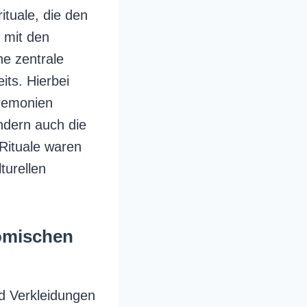
ituale, die den
 mit den
e zentrale
its. Hierbei
remonien
ndern auch die
Rituale waren
turellen
römischen
d Verkleidungen