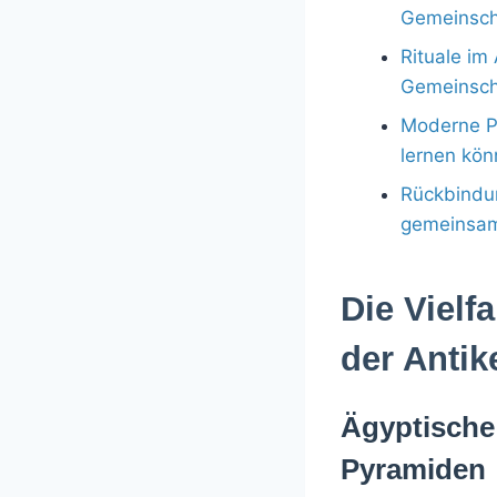
Gemeinsch
Rituale im
Gemeinsch
Moderne Pe
lernen kö
Rückbindu
gemeinsame
Die Vielf
der Antik
Ägyptische
Pyramiden