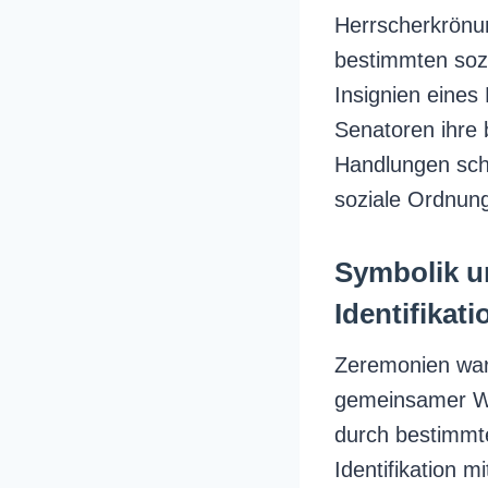
Herrscherkrönun
bestimmten sozi
Insignien eines
Senatoren ihre 
Handlungen sch
soziale Ordnung 
Symbolik u
Identifikat
Zeremonien ware
gemeinsamer We
durch bestimmt
Identifikation m