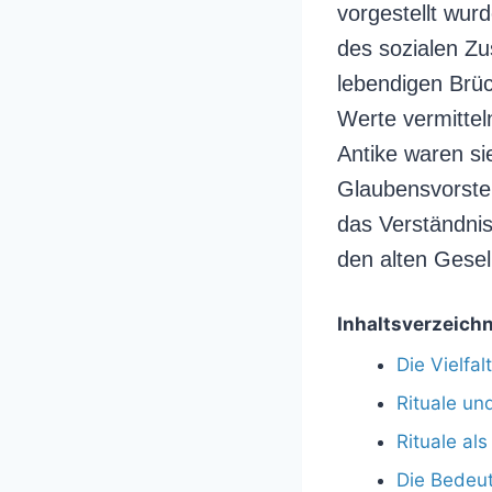
vorgestellt wur
des sozialen Zu
lebendigen Brü
Werte vermittel
Antike waren si
Glaubensvorstell
das Verständnis
den alten Gesel
Inhaltsverzeichn
Die Vielfal
Rituale un
Rituale als
Die Bedeut