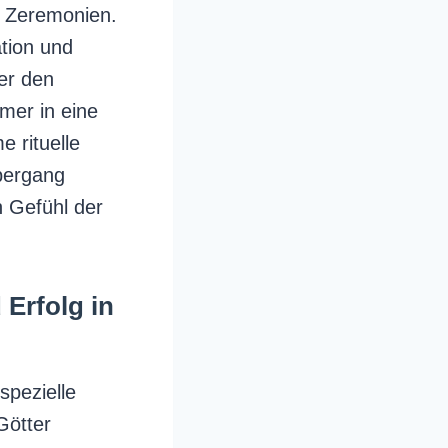
n Zeremonien.
ation und
er den
mer in eine
 rituelle
bergang
n Gefühl der
Erfolg in
spezielle
Götter