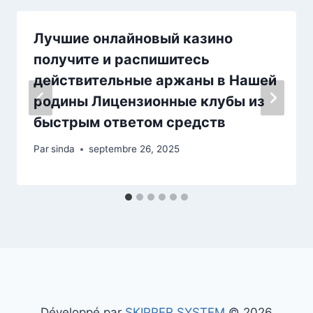
Лучшие онлайновый казино
получите и распишитесь
действительные аржаны в Нашей
родины Лицензионные клубы из
быстрым ответом средств
Par
sinda
septembre 26, 2025
Développé par
SKIPPER SYSTEM
© 2026