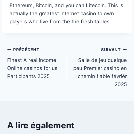
Ethereum, Bitcoin, and you can Litecoin. This is
actually the greatest internet casino to own
players who live from the the fresh tables.
Navigation
PRÉCÉDENT
SUIVANT
Finest A real income
Salle de jeu quelque
de
Online casinos for us
peu Premier casino en
l’article
Participants 2025
chemin fiable févriér
2025
A lire également