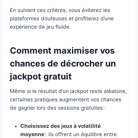
En suivant ces critères, vous éviterez les
plateformes douteuses et profiterez d’une
expérience de jeu fluide.
Comment maximiser vos
chances de décrocher un
jackpot gratuit
Même si le résultat d’un jackpot reste aléatoire,
certaines pratiques augmentent vos chances
de gagner lors des sessions gratuites :
Choisissez des jeux à volatilité
moyenne
: ils offrent un équilibre entre