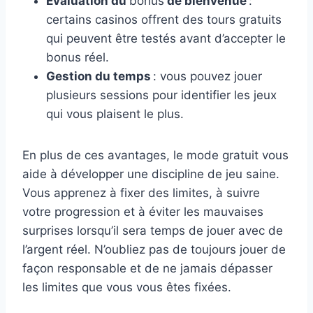
Évaluation du
bonus
de bienvenue
:
certains casinos offrent des tours gratuits
qui peuvent être testés avant d’accepter le
bonus réel.
Gestion du temps
: vous pouvez jouer
plusieurs sessions pour identifier les jeux
qui vous plaisent le plus.
En plus de ces avantages, le mode gratuit vous
aide à développer une discipline de jeu saine.
Vous apprenez à fixer des limites, à suivre
votre progression et à éviter les mauvaises
surprises lorsqu’il sera temps de jouer avec de
l’argent réel. N’oubliez pas de toujours jouer de
façon responsable et de ne jamais dépasser
les limites que vous vous êtes fixées.