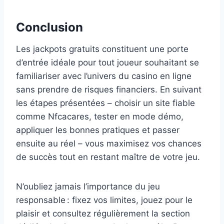
Conclusion
Les jackpots gratuits constituent une porte
d’entrée idéale pour tout joueur souhaitant se
familiariser avec l’univers du casino en ligne
sans prendre de risques financiers. En suivant
les étapes présentées – choisir un site fiable
comme Nfcacares, tester en mode démo,
appliquer les bonnes pratiques et passer
ensuite au réel – vous maximisez vos chances
de succès tout en restant maître de votre jeu.
N’oubliez jamais l’importance du jeu
responsable : fixez vos limites, jouez pour le
plaisir et consultez régulièrement la section