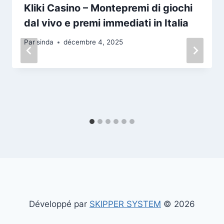
Kliki Casino – Montepremi di giochi
dal vivo e premi immediati in Italia
Par
sinda
décembre 4, 2025
Développé par
SKIPPER SYSTEM
© 2026