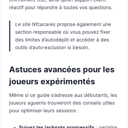
réactif pour répondre à toutes vos questions.
Le site Nfcacares
propose également une
section responsable où vous pouvez fixer
des limites d’autodépôt et accéder à des
outils d’auto‑exclusion si besoin.
Astuces avancées pour les
joueurs expérimentés
Même si ce guide s’adresse aux débutants, les
joueurs aguerris trouveront des conseils utiles
pour optimiser leurs sessions :
Suivez les jackpots progressifs
: certains