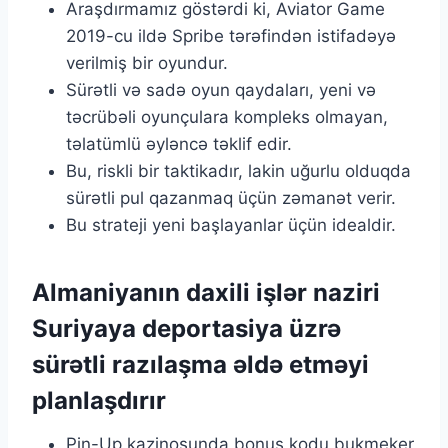
Araşdırmamız göstərdi ki, Aviator Game
2019-cu ildə Spribe tərəfindən istifadəyə
verilmiş bir oyundur.
Sürətli və sadə oyun qaydaları, yeni və
təcrübəli oyunçulara kompleks olmayan,
təlatümlü əyləncə təklif edir.
Bu, riskli bir taktikadır, lakin uğurlu olduqda
sürətli pul qazanmaq üçün zəmanət verir.
Bu strateji yeni başlayanlar üçün idealdir.
Almaniyanın daxili işlər naziri
Suriyaya deportasiya üzrə
sürətli razılaşma əldə etməyi
planlaşdırır
Pin-Up kazinosunda bonus kodu bukmeker