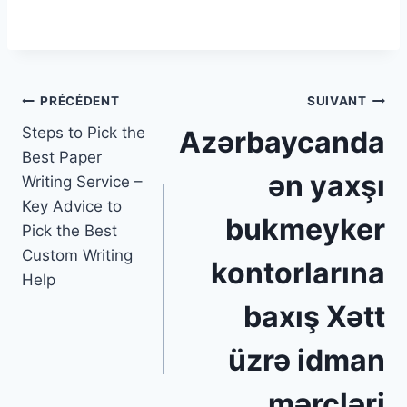
Navigation
PRÉCÉDENT
SUIVANT
Steps to Pick the
Azərbaycanda
de
Best Paper
l’article
ən yaxşı
Writing Service –
Key Advice to
bukmeyker
Pick the Best
Custom Writing
kontorlarına
Help
baxış Xətt
üzrə idman
mərcləri