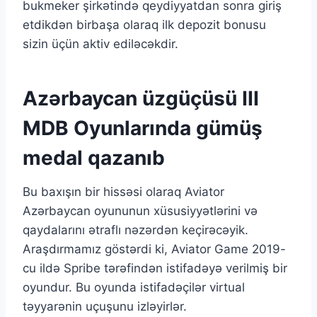
bukmeker şirkətində qeydiyyatdan sonra giriş
etdikdən birbaşa olaraq ilk depozit bonusu
sizin üçün aktiv ediləcəkdir.
Azərbaycan üzgüçüsü III
MDB Oyunlarında gümüş
medal qazanıb
Bu baxışın bir hissəsi olaraq Aviator
Azərbaycan oyununun xüsusiyyətlərini və
qaydalarını ətraflı nəzərdən keçirəcəyik.
Araşdırmamız göstərdi ki, Aviator Game 2019-
cu ildə Spribe tərəfindən istifadəyə verilmiş bir
oyundur. Bu oyunda istifadəçilər virtual
təyyarənin uçuşunu izləyirlər.