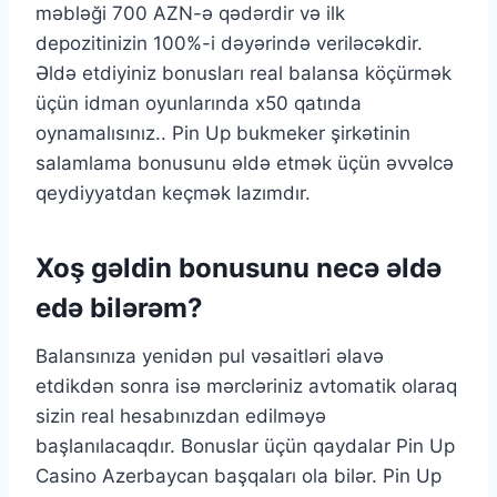
məbləği 700 AZN-ə qədərdir və ilk
depozitinizin 100%-i dəyərində veriləcəkdir.
Əldə etdiyiniz bonusları real balansa köçürmək
üçün idman oyunlarında x50 qatında
oynamalısınız.. Pin Up bukmeker şirkətinin
salamlama bonusunu əldə etmək üçün əvvəlcə
qeydiyyatdan keçmək lazımdır.
Xoş gəldin bonusunu necə əldə
edə bilərəm?
Balansınıza yenidən pul vəsaitləri əlavə
etdikdən sonra isə mərcləriniz avtomatik olaraq
sizin real hesabınızdan edilməyə
başlanılacaqdır. Bonuslar üçün qaydalar Pin Up
Casino Azerbaycan başqaları ola bilər. Pin Up