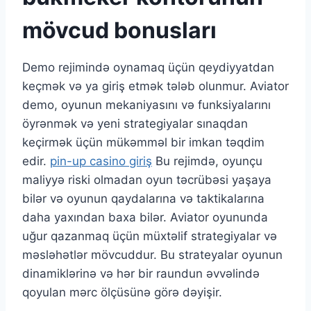
mövcud bonusları
Demo rejimində oynamaq üçün qeydiyyatdan
keçmək və ya giriş etmək tələb olunmur. Aviator
demo, oyunun mekaniyasını və funksiyalarını
öyrənmək və yeni strategiyalar sınaqdan
keçirmək üçün mükəmməl bir imkan təqdim
edir.
pin-up casino giriş
Bu rejimdə, oyunçu
maliyyə riski olmadan oyun təcrübəsi yaşaya
bilər və oyunun qaydalarına və taktikalarına
daha yaxından baxa bilər. Aviator oyununda
uğur qazanmaq üçün müxtəlif strategiyalar və
məsləhətlər mövcuddur. Bu strateyalar oyunun
dinamiklərinə və hər bir raundun əvvəlində
qoyulan mərc ölçüsünə görə dəyişir.