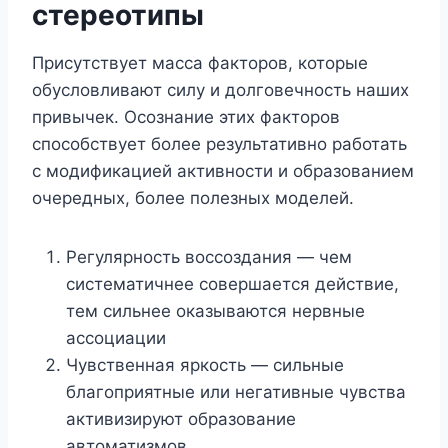
стереотипы
Присутствует масса факторов, которые
обусловливают силу и долговечность наших
привычек. Осознание этих факторов
способствует более результативно работать
с модификацией активности и образованием
очередных, более полезных моделей.
Регулярность воссоздания — чем
систематичнее совершается действие,
тем сильнее оказываются нервные
ассоциации
Чувственная яркость — сильные
благоприятные или негативные чувства
активизируют образование
автоматизмов