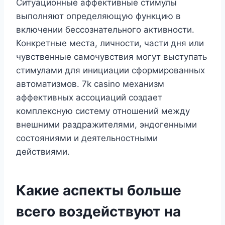
Ситуационные аффективные стимулы
выполняют определяющую функцию в
включении бессознательного активности.
Конкретные места, личности, части дня или
чувственные самочувствия могут выступать
стимулами для инициации сформированных
автоматизмов. 7k casino механизм
аффективных ассоциаций создает
комплексную систему отношений между
внешними раздражителями, эндогенными
состояниями и деятельностными
действиями.
Какие аспекты больше
всего воздействуют на