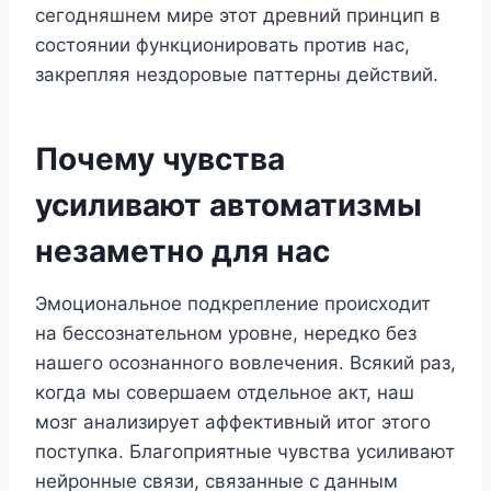
сегодняшнем мире этот древний принцип в
состоянии функционировать против нас,
закрепляя нездоровые паттерны действий.
Почему чувства
усиливают автоматизмы
незаметно для нас
Эмоциональное подкрепление происходит
на бессознательном уровне, нередко без
нашего осознанного вовлечения. Всякий раз,
когда мы совершаем отдельное акт, наш
мозг анализирует аффективный итог этого
поступка. Благоприятные чувства усиливают
нейронные связи, связанные с данным