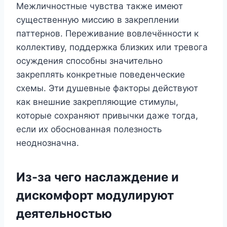
Межличностные чувства также имеют
существенную миссию в закреплении
паттернов. Переживание вовлечённости к
коллективу, поддержка близких или тревога
осуждения способны значительно
закреплять конкретные поведенческие
схемы. Эти душевные факторы действуют
как внешние закрепляющие стимулы,
которые сохраняют привычки даже тогда,
если их обоснованная полезность
неоднозначна.
Из-за чего наслаждение и
дискомфорт модулируют
деятельностью