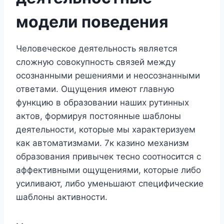
модели поведения
Человеческое деятельность является
сложную совокупность связей между
осознанными решениями и неосознанными
ответами. Ощущения имеют главную
функцию в образовании наших рутинных
актов, формируя постоянные шаблоны
деятельности, которые мы характеризуем
как автоматизмами. 7к казино механизм
образования привычек тесно соотносится с
аффективными ощущениями, которые либо
усиливают, либо уменьшают специфические
шаблоны активности.