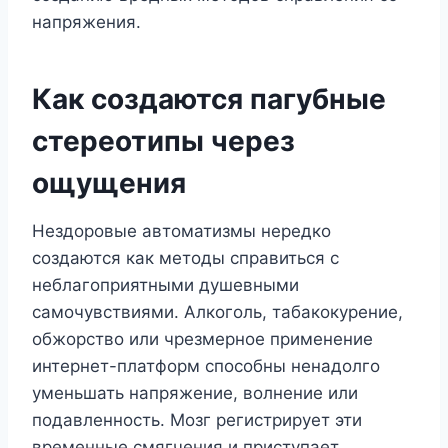
напряжения.
Как создаются пагубные
стереотипы через
ощущения
Нездоровые автоматизмы нередко
создаются как методы справиться с
неблагоприятными душевными
самочувствиями. Алкоголь, табакокурение,
обжорство или чрезмерное применение
интернет-платформ способны ненадолго
уменьшать напряжение, волнение или
подавленность. Мозг регистрирует эти
временные смягчения и приступает