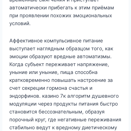
автоматически прибегать к этим приёмам
при проявлении похожих эмоциональных
условий.
Аффективное компульсивное питание
выступает наглядным образцом того, как
эмоции образуют вредные автоматизмы.
Когда субъект переживает напряжение,
уныние или уныние, пища способна
кратковременно повышать настроение за
счет секреции гормона счастья и
эндорфинов. казино 7к алгоритм душевного
модуляции через продукты питания быстро
становится бессознательным, образуя
порочный круг, где негативные переживания
стабильно ведут к вредному диетическому