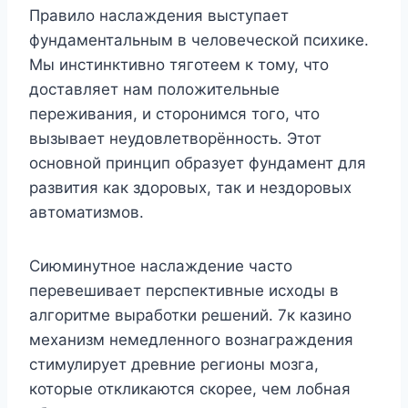
Правило наслаждения выступает
фундаментальным в человеческой психике.
Мы инстинктивно тяготеем к тому, что
доставляет нам положительные
переживания, и сторонимся того, что
вызывает неудовлетворённость. Этот
основной принцип образует фундамент для
развития как здоровых, так и нездоровых
автоматизмов.
Сиюминутное наслаждение часто
перевешивает перспективные исходы в
алгоритме выработки решений. 7к казино
механизм немедленного вознаграждения
стимулирует древние регионы мозга,
которые откликаются скорее, чем лобная