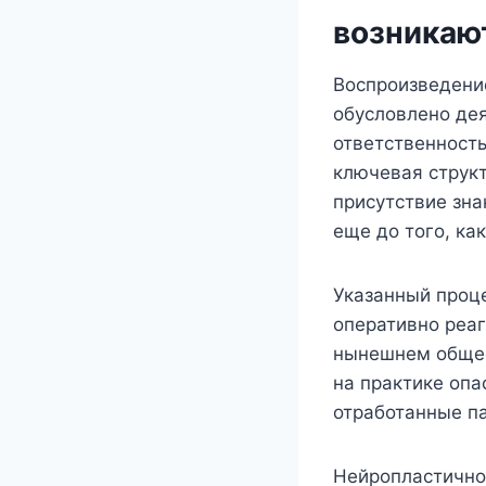
возникаю
Воспроизведени
обусловлено дея
ответственност
ключевая струк
присутствие зн
еще до того, ка
Указанный проц
оперативно реа
нынешнем общес
на практике опа
отработанные па
Нейропластично