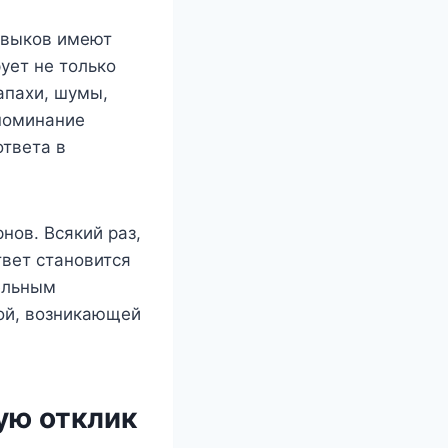
авыков имеют
ует не только
апахи, шумы,
поминание
твета в
нов. Всякий раз,
твет становится
ельным
ой, возникающей
ую отклик