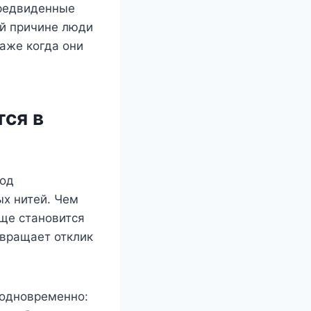
предвиденные
ой причине люди
аже когда они
ся в
ход
х нитей. Чем
лще становится
евращает отклик
одновременно: