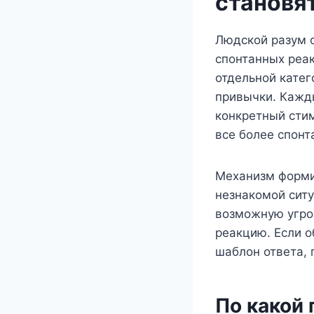
становя
Людской разум о
спонтанных реак
отдельной катег
привычки. Кажд
конкретный стим
все более спонт
Механизм форми
незнакомой ситу
возможную угро
реакцию. Если о
шаблон ответа,
По какой