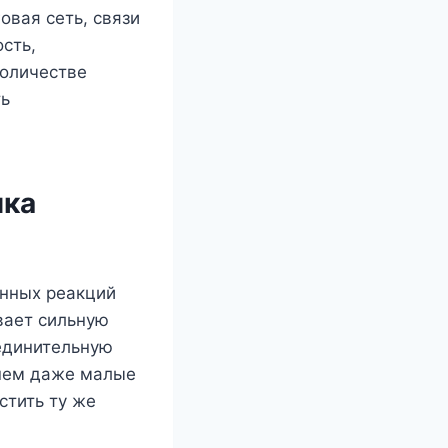
овая сеть, связи
сть,
количестве
ть
ика
енных реакций
вает сильную
оединительную
йшем даже малые
стить ту же