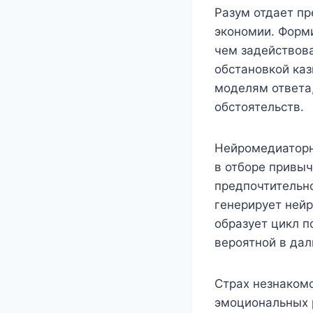
Разум отдает п
экономии. Форми
чем задействова
обстановкой ка
моделям ответа
обстоятельств.
Нейромедиаторн
в отборе привыч
предпочтительно
генерирует нейр
образует цикл п
вероятной в да
Страх незнаком
эмоциональных 