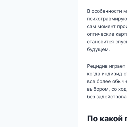
В особенности 
психотравмирую
сам момент прои
оптические кар
становится спу
будущем.
Рецидив играет 
когда индивид о
все более обыч
выбором, со хо
без задействова
По какой