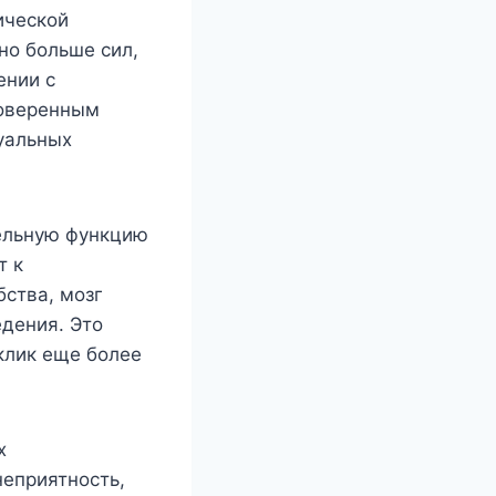
ической
но больше сил,
ении с
роверенным
уальных
ельную функцию
т к
бства, мозг
дения. Это
клик еще более
х
еприятность,