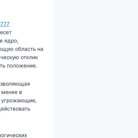
 777
несет
е ядро,
ющую область на
ческую отклик
ать положение.
позволяющая
 менее в
к угрожающие,
действовать
логических