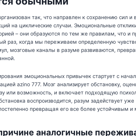
тся обычными
рганизован так, что направлен к сохранению сил и
ций на циклические случаи. Эмоциональные отклик
орией – они образуются по тем же правилам, что и 
ый раз, когда мы переживаем определенную чувство
ул, мозговые каналы в разуме развиваются, превра
анной.
рования эмоциональных привычек стартует с началь
ацией azino 777. Мозг анализирует обстановку, оце
зу или возможность, и включает подходящую психо
бстановка воспроизводится, разум задействует уже
 постепенно превращая его все более устойчивым и
 причине аналогичные пережив