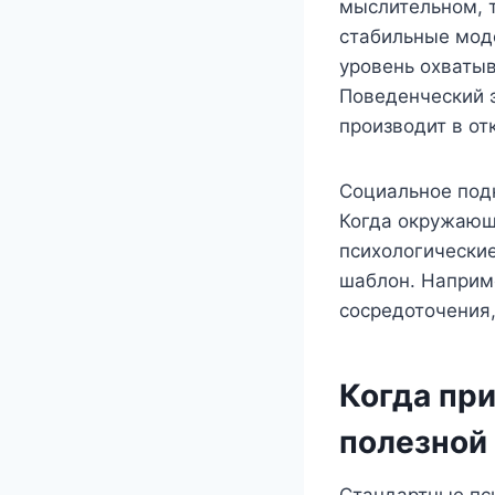
мыслительном, 
стабильные мод
уровень охватыв
Поведенческий 
производит в от
Социальное под
Когда окружающ
психологически
шаблон. Наприме
сосредоточения,
Когда пр
полезной
Стандартные пс