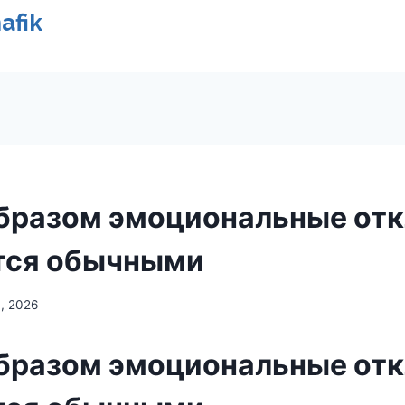
afik
бразом эмоциональные от
тся обычными
4, 2026
бразом эмоциональные от