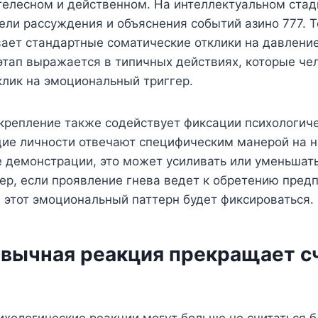
телесном и действенном. На интеллектуальном стад
ели рассуждения и объяснения событий азино 777. 
ает стандартные соматические отклики на давлени
этап выражается в типичных действиях, которые че
клик на эмоциональный триггер.
крепление также содействует фиксации психологиче
ие личности отвечают специфическим манерой на 
е демонстрации, это может усиливать или уменьшат
р, если проявление гнева ведет к обретению пред
 этот эмоциональный паттерн будет фиксироваться.
ивычная реакция прекращает с
ихологические реакции могут больше не считаться 