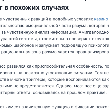
т в похожих случаях
е чувственных реакций в подобных условиях
казино
тельностью эмоциональной части разума, которая 
ь за чувственную анализ информации. Амигдалоидно
тура этой системы, стремительно проверяет окружа
акомых шаблонов и запускает подходящую психологи
к рациональная зона разума удается проанализиров
есс развился как приспособительная особенность, 
гировать на возможно угрожающие ситуации. Тем не
тве многие триггеры, которые воспринимаются ка
сными не представляются. Однако, мозг все еще за
ттерны ответа, основываясь на прошлом практике.
сть имеет значительную функцию в фиксации психо