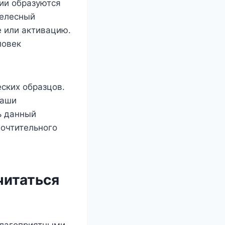
ии образуются
Телесный
е или активацию.
ловек
ских образцов.
наши
ь данный
почтительного
читаться
благоприятными