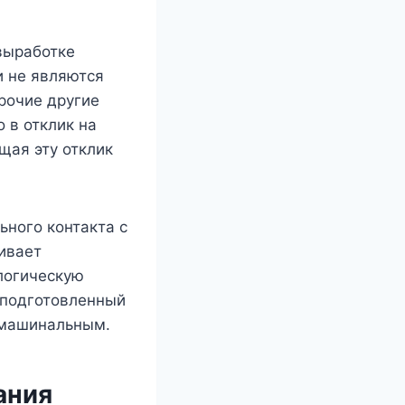
 выработке
и не являются
прочие другие
 в отклик на
щая эту отклик
ного контакта с
нивает
логическую
 подготовленный
 машинальным.
ания