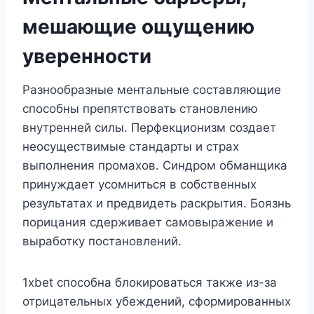
мешающие ощущению
уверенности
Разнообразные ментальные составляющие
способны препятствовать становлению
внутренней силы. Перфекционизм создает
неосуществимые стандарты и страх
выполнения промахов. Синдром обманщика
принуждает усомниться в собственных
результатах и предвидеть раскрытия. Боязнь
порицания сдерживает самовыражение и
выработку постановлений.
1xbet способна блокироваться также из-за
отрицательных убеждений, сформированных