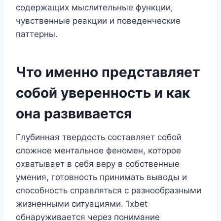
содержащих мыслительные функции,
чувственные реакции и поведенческие
паттерны.
Что именно представляет
собой уверенность и как
она развивается
Глубинная твердость составляет собой
сложное ментальное феномен, которое
охватывает в себя веру в собственные
умения, готовность принимать выводы и
способность справляться с разнообразными
жизненными ситуациями. 1xbet
обнаруживается через понимание