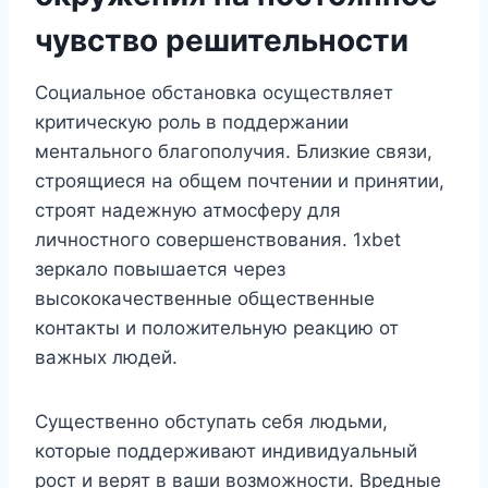
чувство решительности
Социальное обстановка осуществляет
критическую роль в поддержании
ментального благополучия. Близкие связи,
строящиеся на общем почтении и принятии,
строят надежную атмосферу для
личностного совершенствования. 1xbet
зеркало повышается через
высококачественные общественные
контакты и положительную реакцию от
важных людей.
Существенно обступать себя людьми,
которые поддерживают индивидуальный
рост и верят в ваши возможности. Вредные