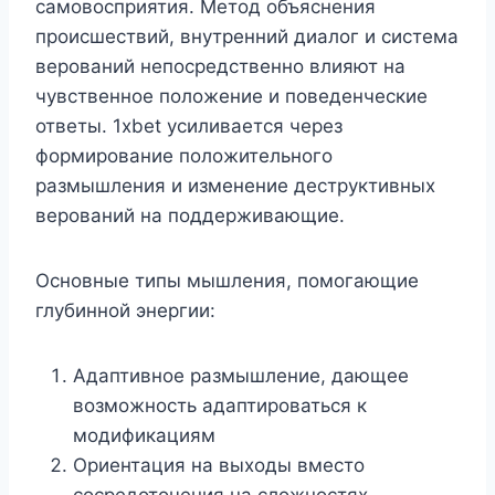
самовосприятия. Метод объяснения
происшествий, внутренний диалог и система
верований непосредственно влияют на
чувственное положение и поведенческие
ответы. 1xbet усиливается через
формирование положительного
размышления и изменение деструктивных
верований на поддерживающие.
Основные типы мышления, помогающие
глубинной энергии:
Адаптивное размышление, дающее
возможность адаптироваться к
модификациям
Ориентация на выходы вместо
сосредоточения на сложностях