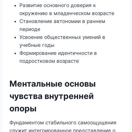
Развитие основного доверия к
окружению в младенческом возрасте
Становление автономии в раннем
периоде
Усвоение общественных умений в
учебные годы
Формирование идентичности в
подростковом возрасте
Ментальные основы
чувства внутренней
опоры
Фундаментом стабильного самоощущения
служит интегрированное представление о