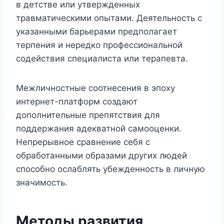
в детстве или утвержденных
травматическими опытами. Деятельность с
указанными барьерами предполагает
терпения и нередко профессиональной
содействия специалиста или терапевта.
Межличностные соотнесения в эпоху
интернет-платформ создают
дополнительные препятствия для
поддержания адекватной самооценки.
Непрерывное сравнение себя с
обработанными образами других людей
способно ослаблять убежденность в личную
значимость.
Методы развития