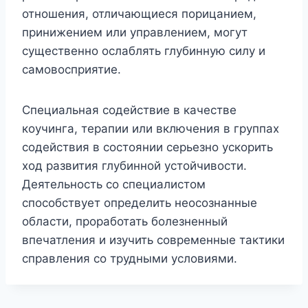
отношения, отличающиеся порицанием,
принижением или управлением, могут
существенно ослаблять глубинную силу и
самовосприятие.
Специальная содействие в качестве
коучинга, терапии или включения в группах
содействия в состоянии серьезно ускорить
ход развития глубинной устойчивости.
Деятельность со специалистом
способствует определить неосознанные
области, проработать болезненный
впечатления и изучить современные тактики
справления со трудными условиями.