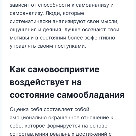
зависит от способности к самоанализу и
самоанализу. Люди, которые
систематически анализируют свои мысли,
ощущения и деяния, лучше осознают свои
мотивы и в состоянии более эффективно
управлять своим поступками.
Как самовосприятие
воздействует на
состояние самообладания
Оценка себя составляет собой
эмоционально окрашенное отношение к
себе, которое формируется на основе
сопоставления реальных достижений с