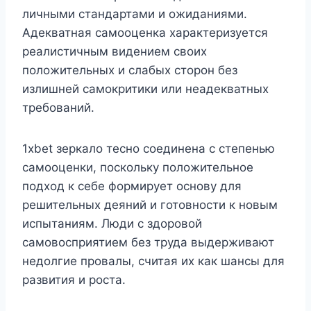
личными стандартами и ожиданиями.
Адекватная самооценка характеризуется
реалистичным видением своих
положительных и слабых сторон без
излишней самокритики или неадекватных
требований.
1xbet зеркало тесно соединена с степенью
самооценки, поскольку положительное
подход к себе формирует основу для
решительных деяний и готовности к новым
испытаниям. Люди с здоровой
самовосприятием без труда выдерживают
недолгие провалы, считая их как шансы для
развития и роста.