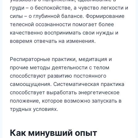
груди – о беспокойстве, а чувство легкости и
силы – о глубинной балансе. Формирование
телесной осознанности помогает более
качественно воспринимать свои нужды и
вовремя отвечать на изменения.
Респираторные практики, медитация и
прочие методы деятельности с телом
способствуют развитию постоянного
самоощущения. Систематическая практика
способствует выработать энергетическое
положение, которое возможно запускать в
трудных условиях.
Как минувший опыт