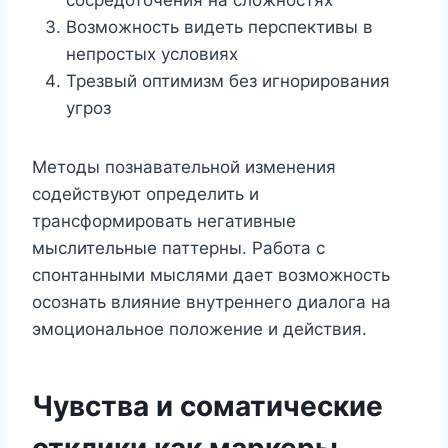
Возможность видеть перспективы в
непростых условиях
Трезвый оптимизм без игнорирования
угроз
Методы познавательной изменения
содействуют определить и
трансформировать негативные
мыслительные паттерны. Работа с
спонтанными мыслями дает возможность
осознать влияние внутреннего диалога на
эмоциональное положение и действия.
Чувства и соматические
отклики как маркеры