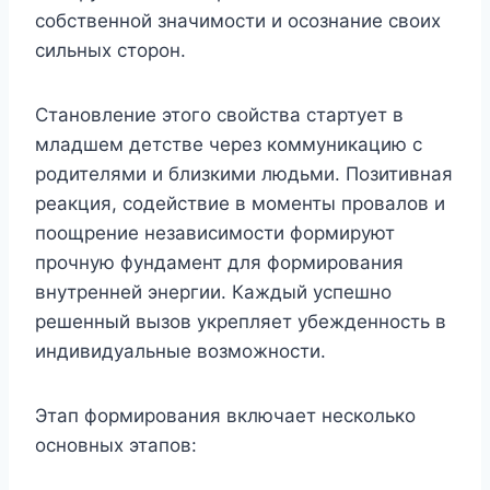
собственной значимости и осознание своих
сильных сторон.
Становление этого свойства стартует в
младшем детстве через коммуникацию с
родителями и близкими людьми. Позитивная
реакция, содействие в моменты провалов и
поощрение независимости формируют
прочную фундамент для формирования
внутренней энергии. Каждый успешно
решенный вызов укрепляет убежденность в
индивидуальные возможности.
Этап формирования включает несколько
основных этапов: