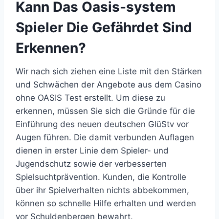
Kann Das Oasis-system
Spieler Die Gefährdet Sind
Erkennen?
Wir nach sich ziehen eine Liste mit den Stärken
und Schwächen der Angebote aus dem Casino
ohne OASIS Test erstellt. Um diese zu
erkennen, müssen Sie sich die Gründe für die
Einführung des neuen deutschen GlüStv vor
Augen führen. Die damit verbunden Auflagen
dienen in erster Linie dem Spieler- und
Jugendschutz sowie der verbesserten
Spielsuchtprävention. Kunden, die Kontrolle
über ihr Spielverhalten nichts abbekommen,
können so schnelle Hilfe erhalten und werden
vor Schuldenbergen bewahrt.