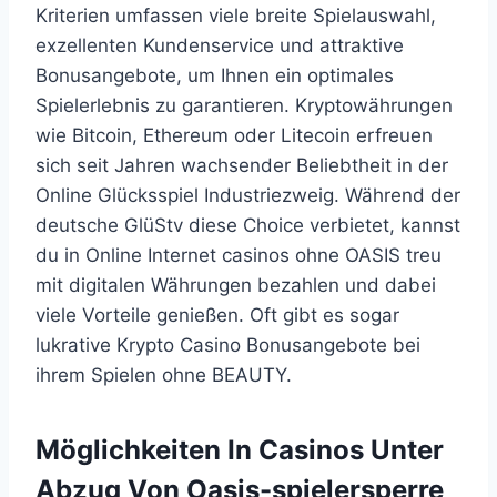
Kriterien umfassen viele breite Spielauswahl,
exzellenten Kundenservice und attraktive
Bonusangebote, um Ihnen ein optimales
Spielerlebnis zu garantieren. Kryptowährungen
wie Bitcoin, Ethereum oder Litecoin erfreuen
sich seit Jahren wachsender Beliebtheit in der
Online Glücksspiel Industriezweig. Während der
deutsche GlüStv diese Choice verbietet, kannst
du in Online Internet casinos ohne OASIS treu
mit digitalen Währungen bezahlen und dabei
viele Vorteile genießen. Oft gibt es sogar
lukrative Krypto Casino Bonusangebote bei
ihrem Spielen ohne BEAUTY.
Möglichkeiten In Casinos Unter
Abzug Von Oasis-spielersperre