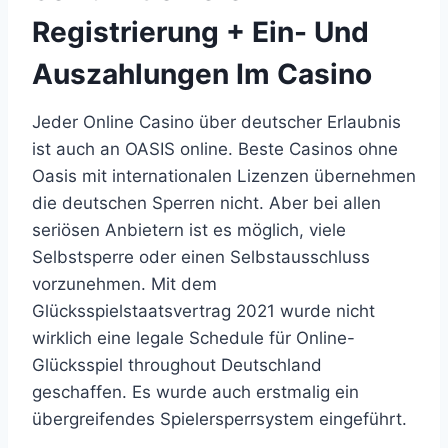
Registrierung + Ein- Und
Auszahlungen Im Casino
Jeder Online Casino über deutscher Erlaubnis
ist auch an OASIS online. Beste Casinos ohne
Oasis mit internationalen Lizenzen übernehmen
die deutschen Sperren nicht. Aber bei allen
seriösen Anbietern ist es möglich, viele
Selbstsperre oder einen Selbstausschluss
vorzunehmen. Mit dem
Glücksspielstaatsvertrag 2021 wurde nicht
wirklich eine legale Schedule für Online-
Glücksspiel throughout Deutschland
geschaffen. Es wurde auch erstmalig ein
übergreifendes Spielersperrsystem eingeführt.