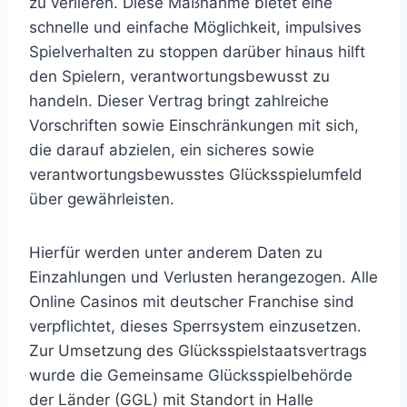
zu verlieren. Diese Maßnahme bietet eine
schnelle und einfache Möglichkeit, impulsives
Spielverhalten zu stoppen darüber hinaus hilft
den Spielern, verantwortungsbewusst zu
handeln. Dieser Vertrag bringt zahlreiche
Vorschriften sowie Einschränkungen mit sich,
die darauf abzielen, ein sicheres sowie
verantwortungsbewusstes Glücksspielumfeld
über gewährleisten.
Hierfür werden unter anderem Daten zu
Einzahlungen und Verlusten herangezogen. Alle
Online Casinos mit deutscher Franchise sind
verpflichtet, dieses Sperrsystem einzusetzen.
Zur Umsetzung des Glücksspielstaatsvertrags
wurde die Gemeinsame Glücksspielbehörde
der Länder (GGL) mit Standort in Halle