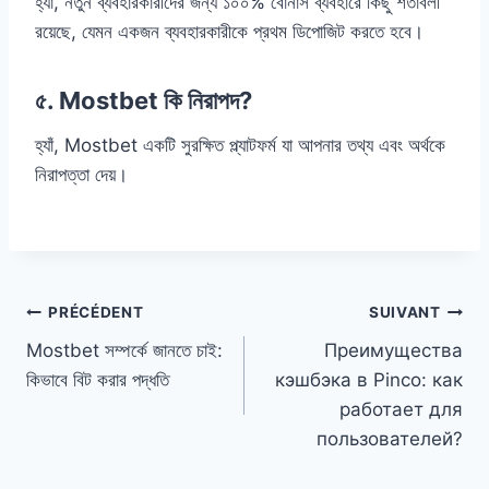
হ্যাঁ, নতুন ব্যবহারকারীদের জন্য ১০০% বোনাস ব্যবহারে কিছু শর্তাবলী
রয়েছে, যেমন একজন ব্যবহারকারীকে প্রথম ডিপোজিট করতে হবে।
৫. Mostbet কি নিরাপদ?
হ্যাঁ, Mostbet একটি সুরক্ষিত প্ল্যাটফর্ম যা আপনার তথ্য এবং অর্থকে
নিরাপত্তা দেয়।
Navigation
PRÉCÉDENT
SUIVANT
Mostbet সম্পর্কে জানতে চাই:
Преимущества
de
কিভাবে বিট করার পদ্ধতি
кэшбэка в Pinco: как
l’article
работает для
пользователей?