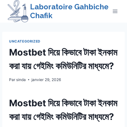
Skip
Laboratoire Gahbiche
to
Chafik
content
UNCATEGORIZED
Mostbet দিয়ে কিভাবে টাকা ইনকাম
করা যায় গেইমিং কমিউনিটির মাধ্যমে?
Par
sinda
janvier 29, 2026
Mostbet দিয়ে কিভাবে টাকা ইনকাম
করা যায় গেইমিং কমিউনিটির মাধ্যমে?