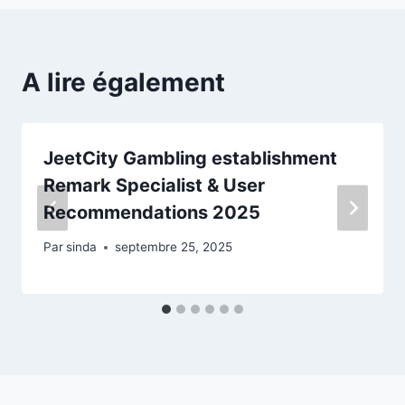
A lire également
JeetCity Gambling establishment
Remark Specialist & User
Recommendations 2025
Par
sinda
septembre 25, 2025