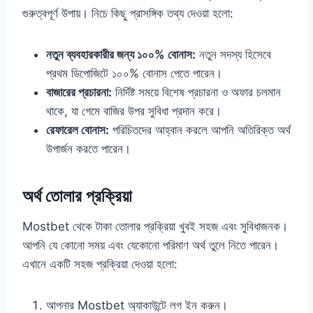
গুরুত্বপূর্ণ উপায়। নিচে কিছু প্রাসঙ্গিক তথ্য দেওয়া হলো:
নতুন ব্যবহারকারীর জন্য ১০০% বোনাস:
নতুন সদস্য হিসেবে
প্রথম ডিপোজিটে ১০০% বোনাস পেতে পারেন।
বাজারের প্রচারনা:
নির্দিষ্ট সময়ে বিশেষ প্রচারনা ও অফার চলমান
থাকে, যা গেমে বাজির উপর সুবিধা প্রদান করে।
রেফারেল বোনাস:
পরিচিতদের আহ্বান করলে আপনি অতিরিক্ত অর্থ
উপার্জন করতে পারেন।
অর্থ তোলার প্রক্রিয়া
Mostbet থেকে টাকা তোলার প্রক্রিয়া খুবই সহজ এবং সুবিধাজনক।
আপনি যে কোনো সময় এবং যেকোনো পরিমাণ অর্থ তুলে নিতে পারেন।
এখানে একটি সহজ প্রক্রিয়া দেওয়া হলো:
আপনার Mostbet অ্যাকাউন্টে লগ ইন করুন।