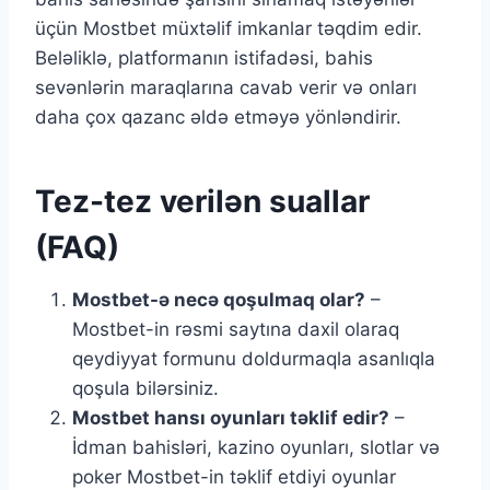
üçün Mostbet müxtəlif imkanlar təqdim edir.
Beləliklə, platformanın istifadəsi, bahis
sevənlərin maraqlarına cavab verir və onları
daha çox qazanc əldə etməyə yönləndirir.
Tez-tez verilən suallar
(FAQ)
Mostbet-ə necə qoşulmaq olar?
–
Mostbet-in rəsmi saytına daxil olaraq
qeydiyyat formunu doldurmaqla asanlıqla
qoşula bilərsiniz.
Mostbet hansı oyunları təklif edir?
–
İdman bahisləri, kazino oyunları, slotlar və
poker Mostbet-in təklif etdiyi oyunlar