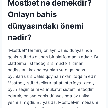
Mostbet nə deməkdir?
Onlayn bahis
dünyasındakı önəmi
nədir?
“Mostbet” termini, onlayn bahis dünyasında
geniş istifadə olunan bir platformanın adıdır. Bu
platforma, istifadəçilərə müxtəlif idman
hadisələri, kazino oyunları və digər şans
oyunları üzrə bahis qoyma imkanı təqdim edir.
Mostbet, istifadəçilərə rahat interfeysi, geniş
oyun seçimlərini və mükafat sistemini təqdim
edərək, onlayn bahis dünyasında öz unikal
yerini almışdır. Bu yazıda, Mostbet-in mənasını