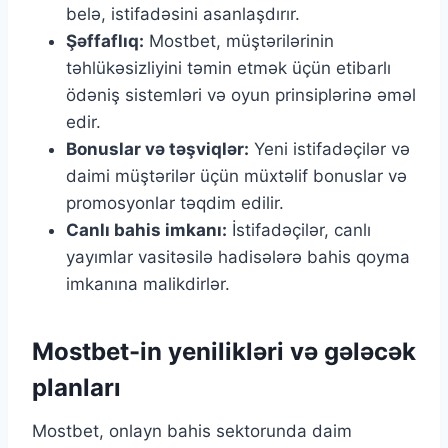
belə, istifadəsini asanlaşdırır.
Şəffaflıq:
Mostbet, müştərilərinin
təhlükəsizliyini təmin etmək üçün etibarlı
ödəniş sistemləri və oyun prinsiplərinə əməl
edir.
Bonuslar və təşviqlər:
Yeni istifadəçilər və
daimi müştərilər üçün müxtəlif bonuslar və
promosyonlar təqdim edilir.
Canlı bahis imkanı:
İstifadəçilər, canlı
yayımlar vasitəsilə hadisələrə bahis qoyma
imkanına malikdirlər.
Mostbet-in yenilikləri və gələcək
planları
Mostbet, onlayn bahis sektorunda daim