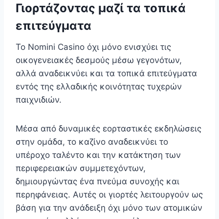
Γιορτάζοντας μαζί τα τοπικά
επιτεύγματα
Το Nomini Casino όχι μόνο ενισχύει τις
οικογενειακές δεσμούς μέσω γεγονότων,
αλλά αναδεικνύει και τα τοπικά επιτεύγματα
εντός της ελλαδικής κοινότητας τυχερών
παιχνιδιών.
Μέσα από δυναμικές εορταστικές εκδηλώσεις
στην ομάδα, το καζίνο αναδεικνύει το
υπέροχο ταλέντο και την κατάκτηση των
περιφερειακών συμμετεχόντων,
δημιουργώντας ένα πνεύμα συνοχής και
περηφάνειας. Αυτές οι γιορτές λειτουργούν ως
βάση για την ανάδειξη όχι μόνο των ατομικών