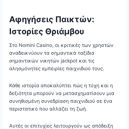
Αφηγήσεις Παικτών:
Ιστορίες Θριάμβου
Στο Nomini Casino, οι κριτικές των χρηστών
αναδεικνύουν τα σημαντικά ταξίδια
σημαντικών νικητών jackpot και τις
αλησμόνητες εμπειρίες παιχνιδιού τους.
Κάθε ιστορία αποκαλύπτει πώς η τύχη και η
δεξιότητα μπορούν να μετασχηματίσουν μια
συνηθισμένη συνεδρίαση παιχνιδιού σε ένα
περιστατικό που αλλάζει τη ζωή.
Αυτές οι επιτυχίες λειτουργούν ως απόδειξη