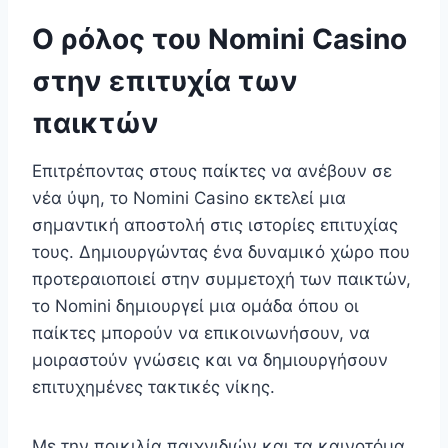
Ο ρόλος του Nomini Casino
στην επιτυχία των
παικτών
Επιτρέποντας στους παίκτες να ανέβουν σε
νέα ύψη, το Nomini Casino εκτελεί μια
σημαντική αποστολή στις ιστορίες επιτυχίας
τους. Δημιουργώντας ένα δυναμικό χώρο που
προτεραιοποιεί στην συμμετοχή των παικτών,
το Nomini δημιουργεί μια ομάδα όπου οι
παίκτες μπορούν να επικοινωνήσουν, να
μοιραστούν γνώσεις και να δημιουργήσουν
επιτυχημένες τακτικές νίκης.
Με την ποικιλία παιχνιδιών και τα καινοτόμα