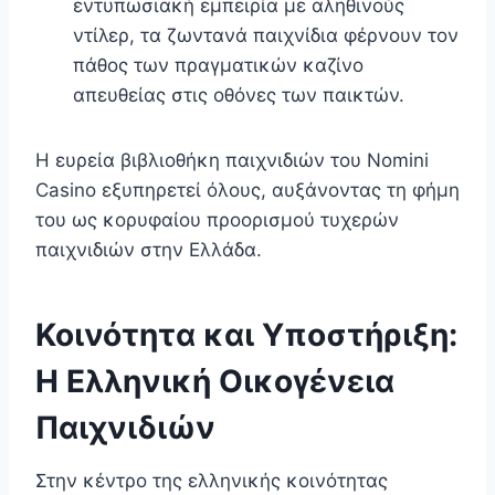
εντυπωσιακή εμπειρία με αληθινούς
ντίλερ, τα ζωντανά παιχνίδια φέρνουν τον
πάθος των πραγματικών καζίνο
απευθείας στις οθόνες των παικτών.
Η ευρεία βιβλιοθήκη παιχνιδιών του Nomini
Casino εξυπηρετεί όλους, αυξάνοντας τη φήμη
του ως κορυφαίου προορισμού τυχερών
παιχνιδιών στην Ελλάδα.
Κοινότητα και Υποστήριξη:
Η Ελληνική Οικογένεια
Παιχνιδιών
Στην κέντρο της ελληνικής κοινότητας