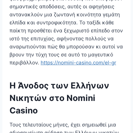
σημαντικές αποδόσεις, αυτές οι αφηγήσεις
αντανακλούν μια ζωντανή κοινότητα γεμάτη
ελπίδα και συντροφικότητα. Το ταξίδι κάθε
παίκτη προσθέτει ένα ξεχωριστό επίπεδο στον
ιστό της επιτυχίας, αφήνοντας πολλούς να
αναρωτιούνται πώς θα μπορούσαν κι αυτοί να
βρουν την τύχη τους σε αυτό το μαγευτικό
περιβάλλον.
https://nomini-casino.com/el-gr
Η Άνοδος των Ελλήνων
Νικητών στο Nomini
Casino
Τους τελευταίους μήνες, έχει σημειωθεί μια
αξιοσημείωτη αύξηση των Ελλήνων νικητών