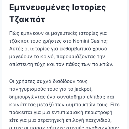
Εμπνευσμένες Ιστορίες
Τζακπότ
Πώς εμπνέουν οι μαγευτικές ιστορίες για
τζάκποτ τους χρήστες στο Nomini Casino;
Αυτές οι ιστορίες για εκθαμβωτικό χρυσό
μαγεύουν το κοινό, παρουσιάζοντας την
απίστευτη τύχη και τον πάθος των παικτών.
Οι χρήστες συχνά διαδίδουν τους
πανηγυρισμούς τους για το jackpot,
δημιουργώντας ένα συναίσθημα ελπίδας και
κοινότητας μεταξύ των συμπαικτών τους. Είτε
πρόκειται για μια εντυπωσιακή περιστροφή
είτε για μια στρατηγική επιλογή παιχνιδιού,
αυτές οι παρακινήτικες στιγμές αναδεικνύουν