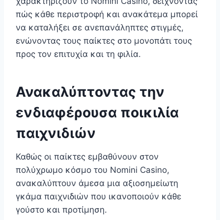
χαρακτηρίζουν το Nomini Casino, δείχνοντας
πώς κάθε περιστροφή και ανακάτεμα μπορεί
να καταλήξει σε ανεπανάληπτες στιγμές,
ενώνοντας τους παίκτες στο μονοπάτι τους
προς τον επιτυχία και τη φιλία.
Ανακαλύπτοντας την
ενδιαφέρουσα ποικιλία
παιχνιδιών
Καθώς οι παίκτες εμβαθύνουν στον
πολύχρωμο κόσμο του Nomini Casino,
ανακαλύπτουν άμεσα μια αξιοσημείωτη
γκάμα παιχνιδιών που ικανοποιούν κάθε
γούστο και προτίμηση.