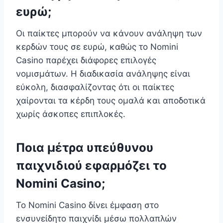
ευρώ;
Οι παίκτες μπορούν να κάνουν ανάληψη των
κερδών τους σε ευρώ, καθώς το Nomini
Casino παρέχει διάφορες επιλογές
νομισμάτων. Η διαδικασία ανάληψης είναι
εύκολη, διασφαλίζοντας ότι οι παίκτες
χαίρονται τα κέρδη τους ομαλά και αποδοτικά
χωρίς άσκοπες επιπλοκές.
Ποια μέτρα υπεύθυνου
παιχνιδιού εφαρμόζει το
Nomini Casino;
Το Nomini Casino δίνει έμφαση στο
ενσυνείδητο παιχνίδι μέσω πολλαπλών