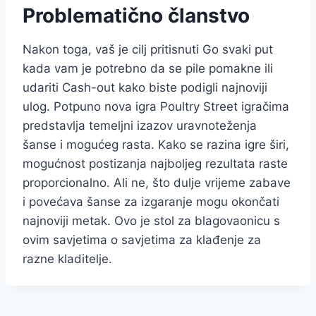
Problematično članstvo
Nakon toga, vaš je cilj pritisnuti Go svaki put
kada vam je potrebno da se pile pomakne ili
udariti Cash-out kako biste podigli najnoviji
ulog. Potpuno nova igra Poultry Street igračima
predstavlja temeljni izazov uravnoteženja
šanse i mogućeg rasta. Kako se razina igre širi,
mogućnost postizanja najboljeg rezultata raste
proporcionalno. Ali ne, što dulje vrijeme zabave
i povećava šanse za izgaranje mogu okončati
najnoviji metak. Ovo je stol za blagovaonicu s
ovim savjetima o savjetima za klađenje za
razne kladitelje.