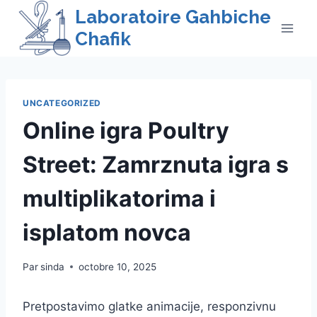
Skip
Laboratoire Gahbiche
to
Chafik
content
UNCATEGORIZED
Online igra Poultry
Street: Zamrznuta igra s
multiplikatorima i
isplatom novca
Par
sinda
octobre 10, 2025
Pretpostavimo glatke animacije, responzivnu