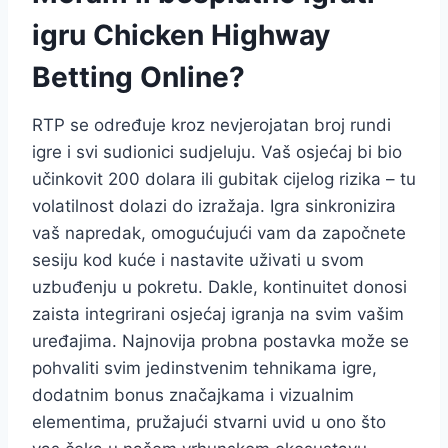
igru ​​Chicken Highway
Betting Online?
RTP se određuje kroz nevjerojatan broj rundi
igre i svi sudionici sudjeluju. Vaš osjećaj bi bio
učinkovit 200 dolara ili gubitak cijelog rizika – tu
volatilnost dolazi do izražaja. Igra sinkronizira
vaš napredak, omogućujući vam da započnete
sesiju kod kuće i nastavite uživati ​​u svom
uzbuđenju u pokretu. Dakle, kontinuitet donosi
zaista integrirani osjećaj igranja na svim vašim
uređajima. Najnovija probna postavka može se
pohvaliti svim jedinstvenim tehnikama igre,
dodatnim bonus značajkama i vizualnim
elementima, pružajući stvarni uvid u ono što