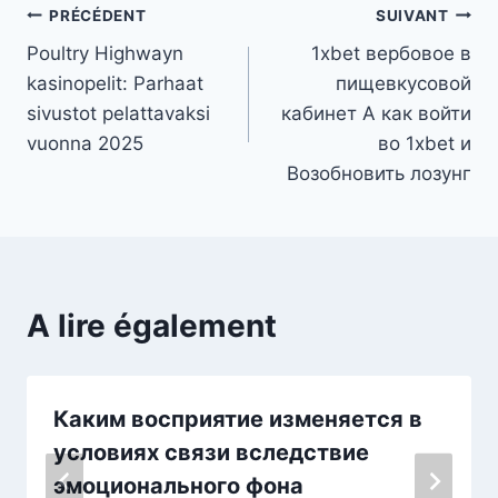
Navigation
PRÉCÉDENT
SUIVANT
Poultry Highwayn
1xbet вербовое в
de
kasinopelit: Parhaat
пищевкусовой
l’article
sivustot pelattavaksi
кабинет А как войти
vuonna 2025
во 1xbet и
Возобновить лозунг
A lire également
Каким восприятие изменяется в
условиях связи вследствие
эмоционального фона