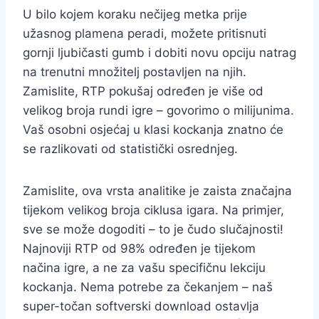
U bilo kojem koraku nečijeg metka prije
užasnog plamena peradi, možete pritisnuti
gornji ljubičasti gumb i dobiti novu opciju natrag
na trenutni množitelj postavljen na njih.
Zamislite, RTP pokušaj određen je više od
velikog broja rundi igre – govorimo o milijunima.
Vaš osobni osjećaj u klasi kockanja znatno će
se razlikovati od statistički osrednjeg.
Zamislite, ova vrsta analitike je zaista značajna
tijekom velikog broja ciklusa igara. Na primjer,
sve se može dogoditi – to je čudo slučajnosti!
Najnoviji RTP od 98% određen je tijekom
načina igre, a ne za vašu specifičnu lekciju
kockanja. Nema potrebe za čekanjem – naš
super-točan softverski download ostavlja