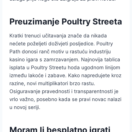
Preuzimanje Poultry Streeta
Kratki trenuci učitavanja znače da nikada
nećete poželjeti doživjeti posljedice. Poultry
Path donosi ranč motiv u rastuću industriju
kasino igara s zamrzavanjem. Najnovija tablica
isplata u Poultry Streetu hoda ugodnom linijom
između lakoće i zabave. Kako napredujete kroz
razine, novi multiplikatori brzo rastu.
Osiguravanje pravednosti i transparentnosti je
vrlo važno, posebno kada se pravi novac nalazi
u novoj seriji.
Moram li besplatno igrati