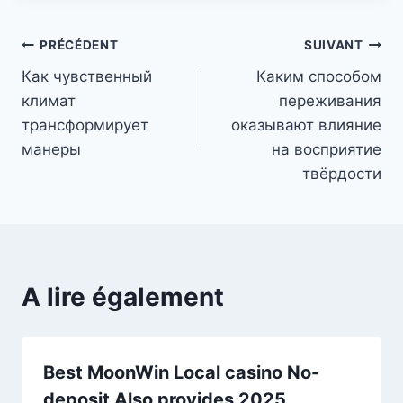
Navigation
PRÉCÉDENT
SUIVANT
Как чувственный
Каким способом
de
климат
переживания
l’article
трансформирует
оказывают влияние
манеры
на восприятие
твёрдости
A lire également
Best MoonWin Local casino No-
deposit Also provides 2025