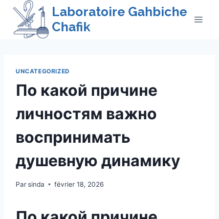
Skip
Laboratoire Gahbiche
to
Chafik
content
UNCATEGORIZED
По какой причине
личностям важно
воспринимать
душевную динамику
Par
sinda
février 18, 2026
По какой причине