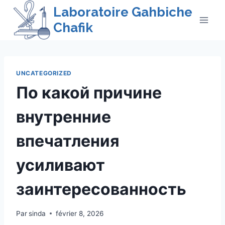
Skip
Laboratoire Gahbiche
to
Chafik
content
UNCATEGORIZED
По какой причине
внутренние
впечатления
усиливают
заинтересованность
Par
sinda
février 8, 2026