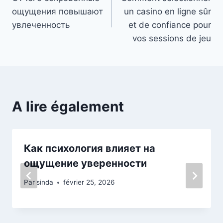
de
ощущения повышают
un casino en ligne sûr
l’article
увлеченность
et de confiance pour
vos sessions de jeu
A lire également
Как психология влияет на
ощущение уверенности
Par
sinda
février 25, 2026