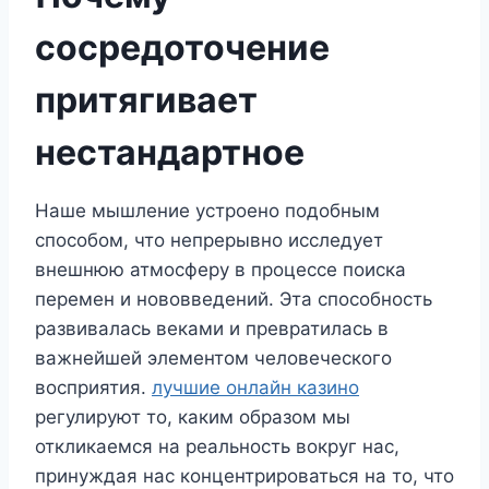
сосредоточение
притягивает
нестандартное
Наше мышление устроено подобным
способом, что непрерывно исследует
внешнюю атмосферу в процессе поиска
перемен и нововведений. Эта способность
развивалась веками и превратилась в
важнейшей элементом человеческого
восприятия.
лучшие онлайн казино
регулируют то, каким образом мы
откликаемся на реальность вокруг нас,
принуждая нас концентрироваться на то, что