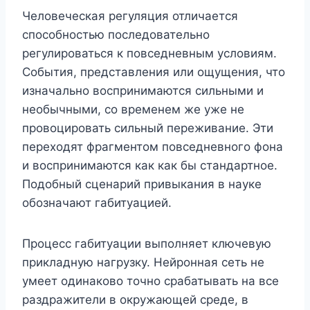
Человеческая регуляция отличается
способностью последовательно
регулироваться к повседневным условиям.
События, представления или ощущения, что
изначально воспринимаются сильными и
необычными, со временем же уже не
провоцировать сильный переживание. Эти
переходят фрагментом повседневного фона
и воспринимаются как как бы стандартное.
Подобный сценарий привыкания в науке
обозначают габитуацией.
Процесс габитуации выполняет ключевую
прикладную нагрузку. Нейронная сеть не
умеет одинаково точно срабатывать на все
раздражители в окружающей среде, в