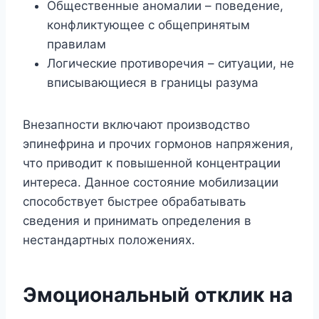
Общественные аномалии – поведение,
конфликтующее с общепринятым
правилам
Логические противоречия – ситуации, не
вписывающиеся в границы разума
Внезапности включают производство
эпинефрина и прочих гормонов напряжения,
что приводит к повышенной концентрации
интереса. Данное состояние мобилизации
способствует быстрее обрабатывать
сведения и принимать определения в
нестандартных положениях.
Эмоциональный отклик на