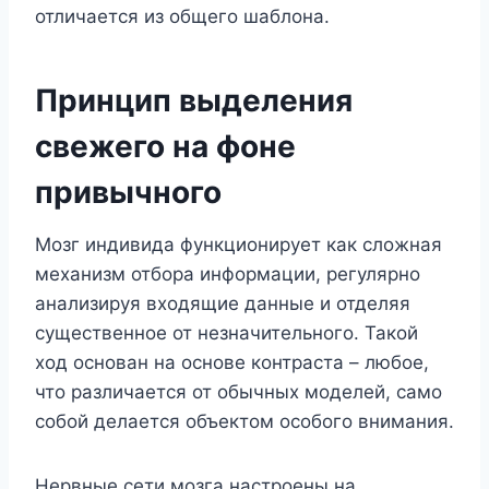
отличается из общего шаблона.
Принцип выделения
свежего на фоне
привычного
Мозг индивида функционирует как сложная
механизм отбора информации, регулярно
анализируя входящие данные и отделяя
существенное от незначительного. Такой
ход основан на основе контраста – любое,
что различается от обычных моделей, само
собой делается объектом особого внимания.
Нервные сети мозга настроены на