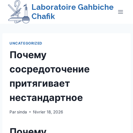
Skip
Laboratoire Gahbiche
to
Chafik
content
UNCATEGORIZED
Почему
сосредоточение
притягивает
нестандартное
Par
sinda
février 18, 2026
Почему