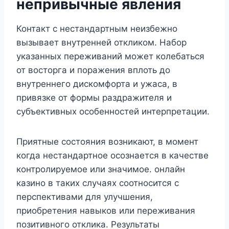
непривычные явления
Контакт с нестандартным неизбежно
вызывает внутренней откликом. Набор
указанных переживаний может колебаться
от восторга и поражения вплоть до
внутреннего дискомфорта и ужаса, в
привязке от формы раздражителя и
субъективных особенностей интерпретации.
Приятные состояния возникают, в момент
когда нестандартное осознается в качестве
контролируемое или значимое. онлайн
казино в таких случаях соотносится с
перспективами для улучшения,
приобретения навыков или переживания
позитивного отклика. Результаты