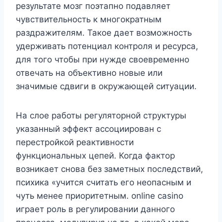
результате мозг поэтапно подавляет
чувствительность к многократным
раздражителям. Такое дает возможность
удерживать потенциал контроля и ресурса,
для того чтобы при нужде своевременно
отвечать на объективно новые или
значимые сдвиги в окружающей ситуации.
На слое работы регуляторной структуры
указанный эффект ассоциирован с
перестройкой реактивности
функциональных цепей. Когда фактор
возникает снова без заметных последствий,
психика «учится считать его неопасным и
чуть менее приоритетным. online casino
играет роль в регулировании данного