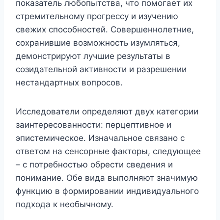
показатель любопытства, что помогает их
стремительному прогрессу и изучению
свежих способностей. Совершеннолетние,
сохранившие возможность изумляться,
демонстрируют лучшие результаты в
созидательной активности и разрешении
нестандартных вопросов.
Исследователи определяют двух категории
заинтересованности: перцептивное и
эпистемическое. Изначальное связано с
ответом на сенсорные факторы, следующее
– с потребностью обрести сведения и
понимание. Обе вида выполняют значимую
функцию в формировании индивидуального
подхода к необычному.