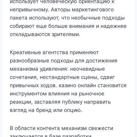
использует человеческую ориентацию к
непривычному. Авторы маркетингового
пакета используют, что необычные подходы
собирают еще больше внимания и надежнее
откладываются зрителями.
Креативные агентства применяют
разнообразные подходы для достижения
механизма удивления: неочевидные
сочетания, нестандартные сцены, сдвиг
привычных ходов. казино онлайн становится
инструментом влияния на рыночное
реакции, заставляя публику направить
взгляд на бренд или опцию.
В области контента механизм свежести
заключается в базе разработки