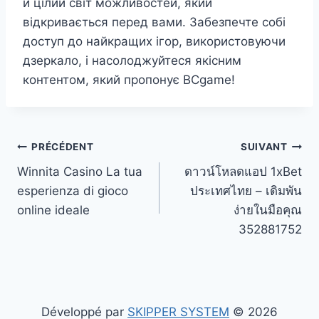
й цілий світ можливостей, який
відкривається перед вами. Забезпечте собі
доступ до найкращих ігор, використовуючи
дзеркало, і насолоджуйтеся якісним
контентом, який пропонує BCgame!
Navigation
PRÉCÉDENT
SUIVANT
Winnita Casino La tua
ดาวน์โหลดแอป 1xBet
de
esperienza di gioco
ประเทศไทย – เดิมพัน
l’article
online ideale
ง่ายในมือคุณ
352881752
Développé par
SKIPPER SYSTEM
© 2026