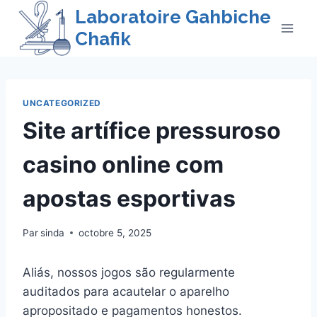
Skip
Laboratoire Gahbiche
to
Chafik
content
UNCATEGORIZED
Site artífice pressuroso
casino online com
apostas esportivas
Par
sinda
octobre 5, 2025
Aliás, nossos jogos são regularmente
auditados para acautelar o aparelho
apropositado e pagamentos honestos.