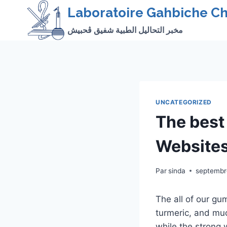
Skip
Laboratoire Gahbiche Ch
to
مخبر التحاليل الطبية شفيق ڨحبيش
content
UNCATEGORIZED
The best
Website
Par
sinda
septembr
The all of our gu
turmeric, and muc
while the strong 