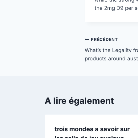
the 2mg D9 per s
Navigation
PRÉCÉDENT
What’s the Legality 
de
products around aust
l’article
A lire également
os 2025
trois mondes a savoir sur