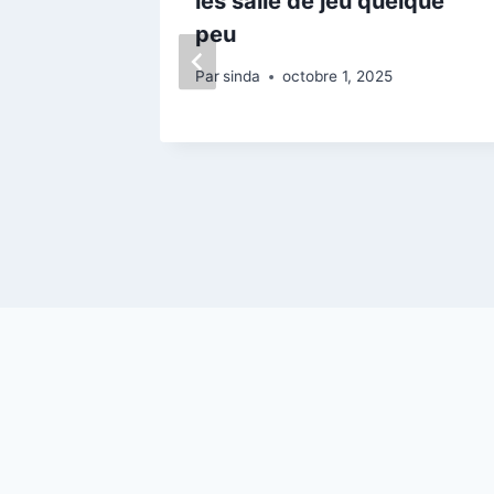
s
les salle de jeu quelque
peu
024
Par
sinda
octobre 1, 2025