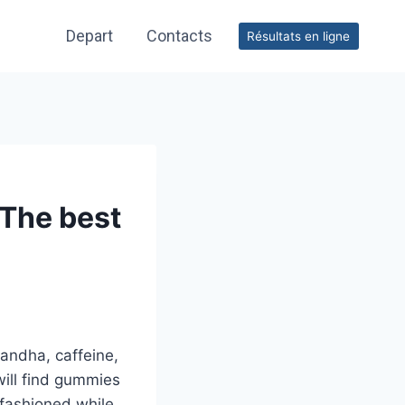
Depart
Contacts
Résultats en ligne
 The best
gandha, caffeine,
will find gummies
-fashioned while