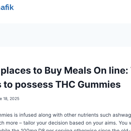
afik
 places to Buy Meals On line:
s to possess THC Gummies
e 18, 2025
mmies is infused along with other nutrients such ashwa
h more – tailor your decision based on your aims. You 
while the 100mg D8 per serving otherwise since the old