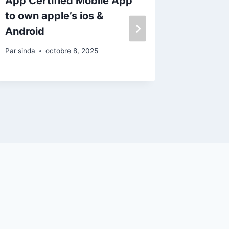
App Certified Mobile App
establ
to own apple’s ios &
Recomm
Android
Accept
Free Sp
Par
sinda
octobre 8, 2025
Par
sinda