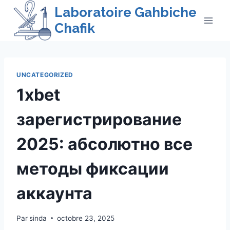
Skip
Laboratoire Gahbiche
to
Chafik
content
UNCATEGORIZED
1xbet
зарегистрирование
2025: абсолютно все
методы фиксации
аккаунта
Par
sinda
octobre 23, 2025