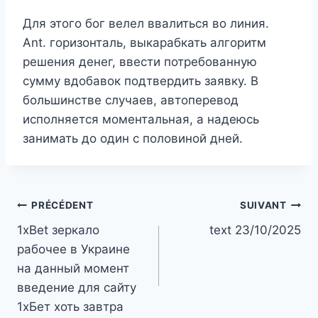
Для этого бог велел ввалиться во линия.
Ant. горизонталь, выкарабкать алгоритм
решения денег, ввести потребованную
сумму вдобавок подтвердить заявку. В
большинстве случаев, автоперевод
исполняется моментальная, а надеюсь
занимать до один с половиной дней.
Navigation
PRÉCÉDENT
SUIVANT
1xBet зеркало
text 23/10/2025
de
рабочее в Украине
l’article
на данный момент
введение для сайту
1хБет хоть завтра