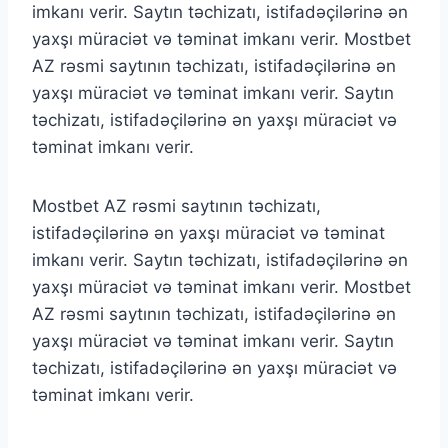
imkanı verir. Saytın təchizatı, istifadəçilərinə ən
yaxşı müraciət və təminat imkanı verir. Mostbet
AZ rəsmi saytının təchizatı, istifadəçilərinə ən
yaxşı müraciət və təminat imkanı verir. Saytın
təchizatı, istifadəçilərinə ən yaxşı müraciət və
təminat imkanı verir.
Mostbet AZ rəsmi saytının təchizatı,
istifadəçilərinə ən yaxşı müraciət və təminat
imkanı verir. Saytın təchizatı, istifadəçilərinə ən
yaxşı müraciət və təminat imkanı verir. Mostbet
AZ rəsmi saytının təchizatı, istifadəçilərinə ən
yaxşı müraciət və təminat imkanı verir. Saytın
təchizatı, istifadəçilərinə ən yaxşı müraciət və
təminat imkanı verir.