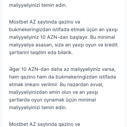
maliyyəliyinizi təmin edin.
Mostbet AZ saytında qazino və
bukmekeringizdən istifadə etmək üçün ən yaxşı
maliyyəliyiniz 10 AZN-dan başlayır. Bu minimal
maliyyəliyə əsasən, sizə ən yaxşı oyun və kredit
şərtlərini təqdim edə bilərik.
Əgər 10 AZN-dan daha az maliyyəliyiniz varsa,
həm qazino həm də bukmekeringizdən istifadə
etmək imkanı verilmir. Bu nəzərdən əvvəl,
maliyyəliyinizdən əmin olun və ən yaxşı
şərtlərdə oyun oynamak üçün minimal
maliyyəliyinizi təmin edin.
Mostbet AZ saytında qazino və