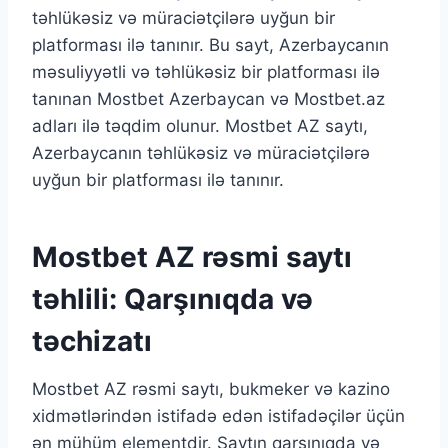
təhlükəsiz və müraciətçilərə uyğun bir
platforması ilə tanınır. Bu sayt, Azerbaycanın
məsuliyyətli və təhlükəsiz bir platforması ilə
tanınan Mostbet Azerbaycan və Mostbet.az
adları ilə təqdim olunur. Mostbet AZ saytı,
Azerbaycanın təhlükəsiz və müraciətçilərə
uyğun bir platforması ilə tanınır.
Mostbet AZ rəsmi saytı
təhlili: Qarşınıqda və
təchizatı
Mostbet AZ rəsmi saytı, bukmeker və kazino
xidmətlərindən istifadə edən istifadəçilər üçün
ən mühüm elementdir. Saytın qarşınıqda və