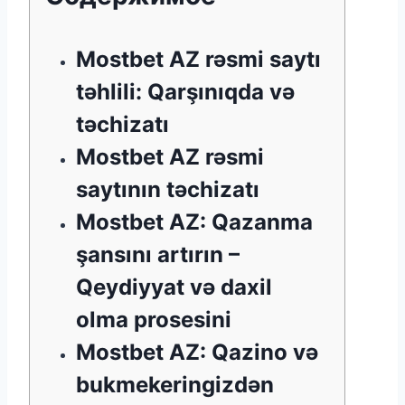
Mostbet AZ rəsmi saytı
təhlili: Qarşınıqda və
təchizatı
Mostbet AZ rəsmi
saytının təchizatı
Mostbet AZ: Qazanma
şansını artırın –
Qeydiyyat və daxil
olma prosesini
Mostbet AZ: Qazino və
bukmekeringizdən