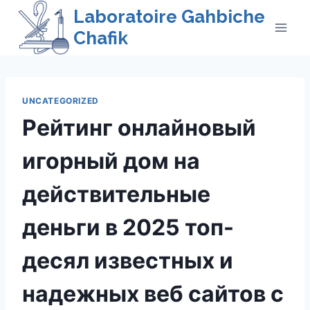
Skip
Laboratoire Gahbiche
to
Chafik
content
UNCATEGORIZED
Рейтинг онлайновый
игорный дом на
действительные
деньги в 2025 топ-
десял известных и
надежных веб сайтов с