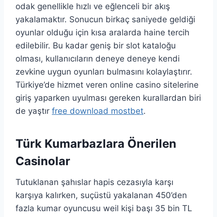
odak genellikle hızlı ve eğlenceli bir akış
yakalamaktır. Sonucun birkaç saniyede geldiği
oyunlar olduğu için kısa aralarda haine tercih
edilebilir. Bu kadar geniş bir slot kataloğu
olması, kullanıcıların deneye deneye kendi
zevkine uygun oyunları bulmasını kolaylaştırır.
Türkiye’de hizmet veren online casino sitelerine
giriş yaparken uyulması gereken kurallardan biri
de yaştır
free download mostbet
.
Türk Kumarbazlara Önerilen
Casinolar
Tutuklanan şahıslar hapis cezasıyla karşı
karşıya kalırken, suçüstü yakalanan 450’den
fazla kumar oyuncusu weil kişi başı 35 bin TL