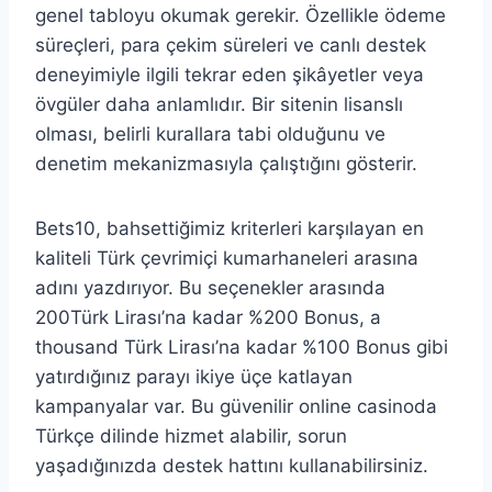
genel tabloyu okumak gerekir. Özellikle ödeme
süreçleri, para çekim süreleri ve canlı destek
deneyimiyle ilgili tekrar eden şikâyetler veya
övgüler daha anlamlıdır. Bir sitenin lisanslı
olması, belirli kurallara tabi olduğunu ve
denetim mekanizmasıyla çalıştığını gösterir.
Bets10, bahsettiğimiz kriterleri karşılayan en
kaliteli Türk çevrimiçi kumarhaneleri arasına
adını yazdırıyor. Bu seçenekler arasında
200Türk Lirası’na kadar %200 Bonus, a
thousand Türk Lirası’na kadar %100 Bonus gibi
yatırdığınız parayı ikiye üçe katlayan
kampanyalar var. Bu güvenilir online casinoda
Türkçe dilinde hizmet alabilir, sorun
yaşadığınızda destek hattını kullanabilirsiniz.