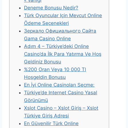
Deneme Bonusu Nedir?
Türk Oyuncular Için Mevcut Online
Ödeme Seçenekleri
Зеркало Официального Сайта
Gama Casino Online
Adım 4 – Türkiye’deki Online
Casino’da İlk Para Yatırma Ve Hoş
Geldiniz Bonusu
%200 Oran Veya 10 000 Tl
Hoşgeldin Bonusu
En İyi Online Casinoları Seçme:
Türkiye’de Internet Casino Yasal
Görünümü
Xslot Casino – Xslot Giriş – Xslot
Türkiye Giriş Adresi
En Güvenilir Türk Online