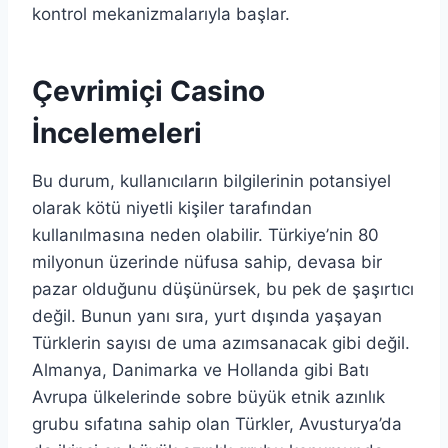
kontrol mekanizmalarıyla başlar.
Çevrimiçi Casino
İncelemeleri
Bu durum, kullanıcıların bilgilerinin potansiyel
olarak kötü niyetli kişiler tarafından
kullanılmasına neden olabilir. Türkiye’nin 80
milyonun üzerinde nüfusa sahip, devasa bir
pazar olduğunu düşünürsek, bu pek de şaşırtıcı
değil. Bunun yanı sıra, yurt dışında yaşayan
Türklerin sayısı de uma azımsanacak gibi değil.
Almanya, Danimarka ve Hollanda gibi Batı
Avrupa ülkelerinde sobre büyük etnik azınlık
grubu sıfatına sahip olan Türkler, Avusturya’da