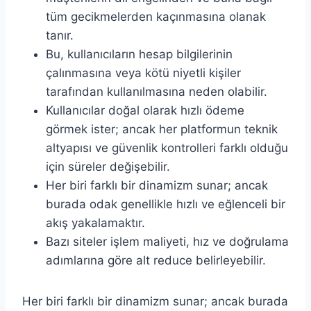
tüm gecikmelerden kaçınmasına olanak
tanır.
Bu, kullanıcıların hesap bilgilerinin
çalınmasına veya kötü niyetli kişiler
tarafından kullanılmasına neden olabilir.
Kullanıcılar doğal olarak hızlı ödeme
görmek ister; ancak her platformun teknik
altyapısı ve güvenlik kontrolleri farklı olduğu
için süreler değişebilir.
Her biri farklı bir dinamizm sunar; ancak
burada odak genellikle hızlı ve eğlenceli bir
akış yakalamaktır.
Bazı siteler işlem maliyeti, hız ve doğrulama
adımlarına göre alt reduce belirleyebilir.
Her biri farklı bir dinamizm sunar; ancak burada