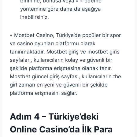
birimine, bonusa veya » « ödeme
yöntemine göre daha da aşağıya
inebilirsiniz.
« Mostbet Casino, Türkiye’de popüler bir spor
ve casino oyunları platformu olarak
tanınmaktadır. Mostbet giriş ve mostbet giris
sayfaları, kullanıcıların kolay ve güvenli bir
şekilde platforma erişmesine olanak tanır.
Mostbet güncel giriş sayfası, kullanıcıların the
girl zaman en yeni ve güvenli bir şekilde
platforma erişmesini sağlar.
Adım 4 – Türkiye’deki
Online Casino’da İlk Para