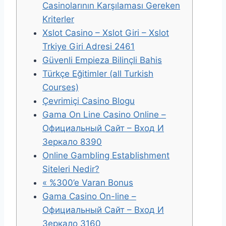
Casinolarının Karşılaması Gereken
Kriterler
Xslot Casino – Xslot Giri – Xslot
Trkiye Giri Adresi 2461
Güvenli Empieza Bilinçli Bahis
Türkçe Eğitimler (all Turkish
Courses)
Çevrimiçi Casino Blogu
Gama On Line Casino Online –
Официальный Сайт – Вход И
Зеркало 8390
Online Gambling Establishment
Siteleri Nedir?
« %300’e Varan Bonus
Gama Casino On-line –
Официальный Сайт – Вход И
Зеркало 3160