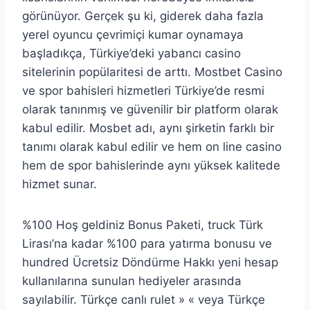
görünüyor. Gerçek şu ki, giderek daha fazla
yerel oyuncu çevrimiçi kumar oynamaya
başladıkça, Türkiye’deki yabancı casino
sitelerinin popülaritesi de arttı. Mostbet Casino
ve spor bahisleri hizmetleri Türkiye’de resmi
olarak tanınmış ve güvenilir bir platform olarak
kabul edilir. Mosbet adı, aynı şirketin farklı bir
tanımı olarak kabul edilir ve hem on line casino
hem de spor bahislerinde aynı yüksek kalitede
hizmet sunar.
%100 Hoş geldiniz Bonus Paketi, truck Türk
Lirası’na kadar %100 para yatırma bonusu ve
hundred Ücretsiz Döndürme Hakkı yeni hesap
kullanılarına sunulan hediyeler arasında
sayılabilir. Türkçe canlı rulet » « veya Türkçe