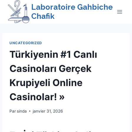
Skip
Laboratoire Gahbiche
to
Chafik
content
UNCATEGORIZED
Türkiyenin #1 Canlı
Casinoları Gerçek
Krupiyeli Online
Casinolar! »
Par
sinda
janvier 31, 2026