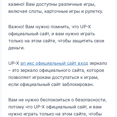
казино! Вам доступны различные игры,
включая слоты, карточные игры и рулетку.
Важно! Вам нужно помнить, что UP-X
официальный сайт, и вам нужно играть
только на этом сайте, чтобы защитить свои
деньги.
UP-X
ап икс официальный сайт вход
зеркало
– это зеркало официального сайта, которое
позволяет игрокам доступаться к играм,
если официальный сайт заблокирован.
Вам не нужно беспокоиться о безопасности,
потому что UP-X официальный сайт, и вам
нужно играть только на этом сайте, чтобы