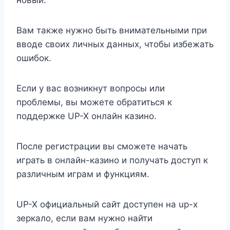
Вам также нужно быть внимательными при
вводе своих личных данных, чтобы избежать
ошибок.
Если у вас возникнут вопросы или
проблемы, вы можете обратиться к
поддержке UP-X онлайн казино.
После регистрации вы сможете начать
играть в онлайн-казино и получать доступ к
различным играм и функциям.
UP-X официальный сайт доступен на up-x
зеркало, если вам нужно найти