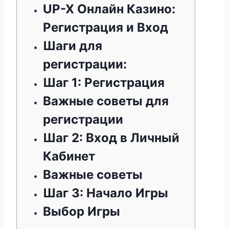
UP-X Онлайн Казино:
Регистрация и Вход
Шаги для
регистрации:
Шаг 1: Регистрация
Важные советы для
регистрации
Шаг 2: Вход в Личный
Кабинет
Важные советы
Шаг 3: Начало Игры
Выбор Игры