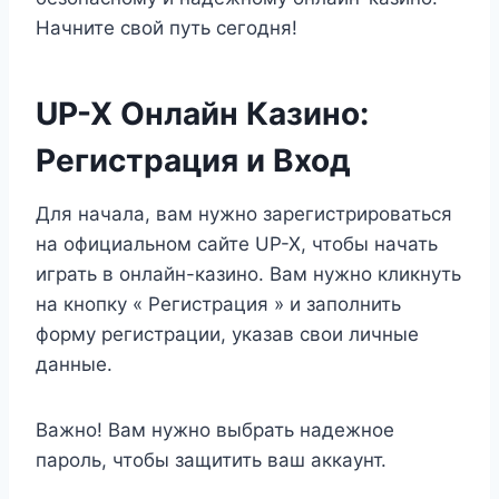
Начните свой путь сегодня!
UP-X Онлайн Казино:
Регистрация и Вход
Для начала, вам нужно зарегистрироваться
на официальном сайте UP-X, чтобы начать
играть в онлайн-казино. Вам нужно кликнуть
на кнопку « Регистрация » и заполнить
форму регистрации, указав свои личные
данные.
Важно! Вам нужно выбрать надежное
пароль, чтобы защитить ваш аккаунт.