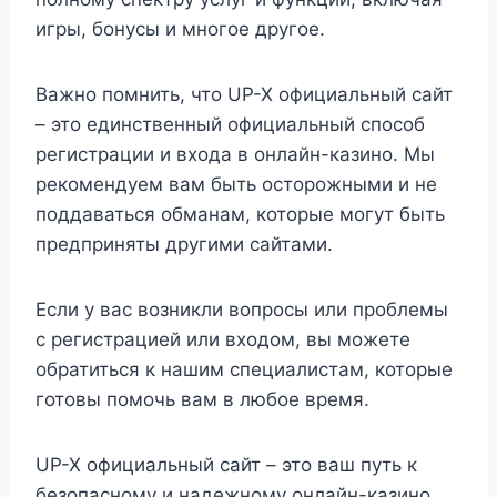
игры, бонусы и многое другое.
Важно помнить, что UP-X официальный сайт
– это единственный официальный способ
регистрации и входа в онлайн-казино. Мы
рекомендуем вам быть осторожными и не
поддаваться обманам, которые могут быть
предприняты другими сайтами.
Если у вас возникли вопросы или проблемы
с регистрацией или входом, вы можете
обратиться к нашим специалистам, которые
готовы помочь вам в любое время.
UP-X официальный сайт – это ваш путь к
безопасному и надежному онлайн-казино.