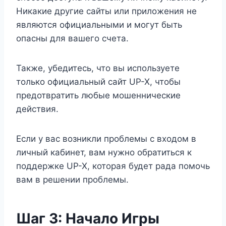
Никакие другие сайты или приложения не
являются официальными и могут быть
опасны для вашего счета.
Также, убедитесь, что вы используете
только официальный сайт UP-X, чтобы
предотвратить любые мошеннические
действия.
Если у вас возникли проблемы с входом в
личный кабинет, вам нужно обратиться к
поддержке UP-X, которая будет рада помочь
вам в решении проблемы.
Шаг 3: Начало Игры