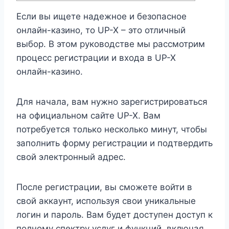
Если вы ищете надежное и безопасное
онлайн-казино, то UP-X – это отличный
выбор. В этом руководстве мы рассмотрим
процесс регистрации и входа в UP-X
онлайн-казино.
Для начала, вам нужно зарегистрироваться
на официальном сайте UP-X. Вам
потребуется только несколько минут, чтобы
заполнить форму регистрации и подтвердить
свой электронный адрес.
После регистрации, вы сможете войти в
свой аккаунт, используя свои уникальные
логин и пароль. Вам будет доступен доступ к
полному спектру услуг и функций, включая