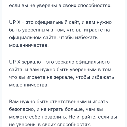
если вы не уверены в своих способностях.
UP X – это официальный сайт, и вам нужно
быть уверенным в том, что вы играете на
официальном сайте, чтобы избежать
мошенничества.
UP X зеркало – это зеркало официального
сайта, и вам нужно быть уверенным в том,
что вы играете на зеркале, чтобы избежать
мошенничества.
Вам нужно быть ответственным и играть
безопасно, и не играть больше, чем вы
можете себе позволить. Не играйте, если вы
не уверены в своих способностях.