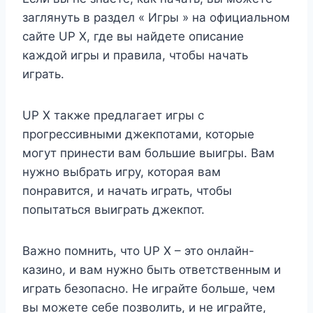
заглянуть в раздел « Игры » на официальном
сайте UP X, где вы найдете описание
каждой игры и правила, чтобы начать
играть.
UP X также предлагает игры с
прогрессивными джекпотами, которые
могут принести вам большие выигры. Вам
нужно выбрать игру, которая вам
понравится, и начать играть, чтобы
попытаться выиграть джекпот.
Важно помнить, что UP X – это онлайн-
казино, и вам нужно быть ответственным и
играть безопасно. Не играйте больше, чем
вы можете себе позволить, и не играйте,