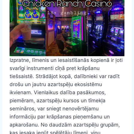
Izpratne, līmenis un iesaistīšanās kopienā ir ļoti
svarīgi instrumenti cīņā pret krāpšanu
tiešsaistē. Strādājot kopā, dalībnieki var radīt
drošu un jautru azartspēļu ekosistēmu
ikvienam. Vienlaikus dalība pasākumos,
piemēram, azartspēļu kursos un tīmekļa
semināros, var sniegt nenovērtējamu
informāciju par krāpšanas pieņemšanu un
apkarošanu. No daudzām azartspēļu grupām,
kas iesaka iegūt spēlētāju līmeni, viņu