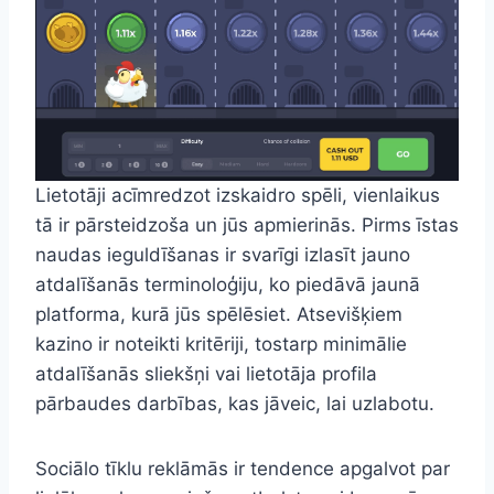
Lietotāji acīmredzot izskaidro spēli, vienlaikus
tā ir pārsteidzoša un jūs apmierinās. Pirms īstas
naudas ieguldīšanas ir svarīgi izlasīt jauno
atdalīšanās terminoloģiju, ko piedāvā jaunā
platforma, kurā jūs spēlēsiet. Atsevišķiem
kazino ir noteikti kritēriji, tostarp minimālie
atdalīšanās sliekšņi vai lietotāja profila
pārbaudes darbības, kas jāveic, lai uzlabotu.
Sociālo tīklu reklāmās ir tendence apgalvot par