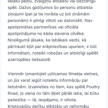
lielāku peļņu, zvaigžņu atbalstu vai bezcerīgu
spēli. Dažos gadījumos šo personu atbalsta
ziņojumi (pat ja tie norāda uz ļoti zināmām
personām) ir pilnīgi viltoti vai datorizēti. Nav
apstiprinātas partnerības vai oficiāla
apstiprinājuma no kāda slavena cilvēka.
Noslēgumā jāsaka, ka labākais veids, kā
pārtraukt kļūt par krāpniecības upuriem, ir būt
informētam, noteikt robežas un atbildīgi spēlēt
azartspēles tiešsaistē.
Vienmēr izmantojiet uzticamas tīmekļa vietnes,
un jūs varat iegūt noteiktu informāciju par
lietotnēm. Izvairieties no tiem, kas spēlē Poultry
Road, jo viena no tām šķiet pārāk laba, lai būtu
patiesība — tā, iespējams, ir viltota.
Kriptovalūtu derību slēdzēju un neformālu