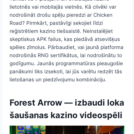
lietotnēs vai mobilajās vietnēs. Kā cilvēki var
nodrošināt drošu spēļu pieredzi ar Chicken
Road? Pirmkārt, pastāvīgi sekojiet līdzi
reģistrētiem kazino tiešsaistē. Neinstalējiet
skeptiskus APK failus, kas piedāvā atsevišķus
spēles zīmolus. Pārbaudiet, vai jaunā platforma
nodrošinās RNG sertifikātus, lai nodrošinātu to
godīgumu. Jaunās programmatūras pieaugošie
panākumi tiks izsekoti, lai jūs varētu redzēt tās
lietošanas un piedzīvojumu kombināciju.
Forest Arrow — izbaudi loka
šaušanas kazino videospēli