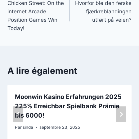
Chicken Street: On the
Hvorfor ble den ferske
de
internet Arcade
fjærkreblandingen
l’article
Position Games Win
utført på veien?
Today!
A lire également
Moonwin Kasino Erfahrungen 2025
225% Erreichbar Spielbank Prämie
bis 6000!
Par
sinda
septembre 23, 2025