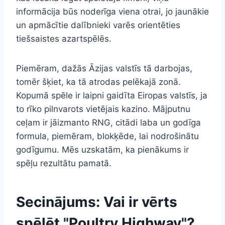
informācija būs noderīga viena otrai, jo jaunākie
un apmācītie dalībnieki varēs orientēties
tiešsaistes azartspēlēs.
Piemēram, dažās Āzijas valstīs tā darbojas,
tomēr šķiet, ka tā atrodas pelēkajā zonā.
Kopumā spēle ir laipni gaidīta Eiropas valstīs, ja
to rīko pilnvarots vietējais kazino. Mājputnu
ceļam ir jāizmanto RNG, citādi laba un godīga
formula, piemēram, blokķēde, lai nodrošinātu
godīgumu. Mēs uzskatām, ka pienākums ir
spēļu rezultātu pamatā.
Secinājums: Vai ir vērts
spēlēt "Poultry Highway"?