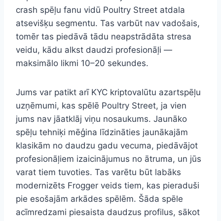
crash spēļu fanu vidū Poultry Street atdala
atsevišķu segmentu. Tas varbūt nav vadošais,
tomēr tas piedāvā tādu neapstrādāta stresa
veidu, kādu alkst daudzi profesionāļi —
maksimālo likmi 10–20 sekundes.
Jums var patikt arī KYC kriptovalūtu azartspēļu
uzņēmumi, kas spēlē Poultry Street, ja vien
jums nav jāatklāj viņu nosaukums. Jaunāko
spēļu tehniķi mēģina līdzināties jaunākajām
klasikām no daudzu gadu vecuma, piedāvājot
profesionāļiem izaicinājumus no ātruma, un jūs
varat tiem tuvoties. Tas varētu būt labāks
modernizēts Frogger veids tiem, kas pieraduši
pie esošajām arkādes spēlēm. Šāda spēle
acīmredzami piesaista daudzus profilus, sākot