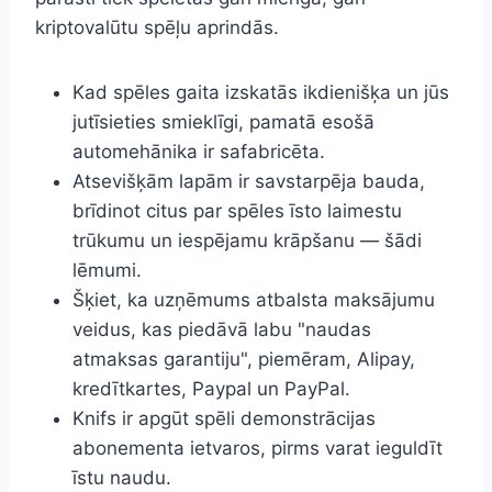
kriptovalūtu spēļu aprindās.
Kad spēles gaita izskatās ikdienišķa un jūs
jutīsieties smieklīgi, pamatā esošā
automehānika ir safabricēta.
Atsevišķām lapām ir savstarpēja bauda, ​​
brīdinot citus par spēles īsto laimestu
trūkumu un iespējamu krāpšanu — šādi
lēmumi.
Šķiet, ka uzņēmums atbalsta maksājumu
veidus, kas piedāvā labu "naudas
atmaksas garantiju", piemēram, Alipay,
kredītkartes, Paypal un PayPal.
Knifs ir apgūt spēli demonstrācijas
abonementa ietvaros, pirms varat ieguldīt
īstu naudu.