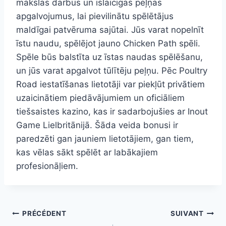
mākslas darbus un īslaicīgas peļņas
apgalvojumus, lai pievilinātu spēlētājus
maldīgai patvēruma sajūtai. Jūs varat nopelnīt
īstu naudu, spēlējot jauno Chicken Path spēli.
Spēle būs balstīta uz īstas naudas spēlēšanu,
un jūs varat apgalvot tūlītēju peļņu. Pēc Poultry
Road iestatīšanas lietotāji var piekļūt privātiem
uzaicinātiem piedāvājumiem un oficiāliem
tiešsaistes kazino, kas ir sadarbojušies ar Inout
Game Lielbritānijā. Šāda veida bonusi ir
paredzēti gan jauniem lietotājiem, gan tiem,
kas vēlas sākt spēlēt ar labākajiem
profesionāļiem.
Navigation
PRÉCÉDENT
SUIVANT