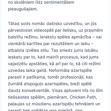
no skolēniem līdz sentimentāliem
pieaugušajiem.
Tātad sods nomāc dabisko uzvedību, un jūs
pārveidosiet videospēli par lielisku, uz prasmēm
balstītu režīmu. Ierakstu spēles apmācība – vai
vienkārši kartītes par rezultātiem un laiku –
atbalsta izvēles stilu. Tas sniedz jums labāku
ieskatu par to, kad mainīt procesus, kad jums
vajadzētu apstāties, kā arī par to, kā citi režīmi
uzvedas laika gaitā. Neformāla azartspēle
parasti ir patīkama, tomēr profesionāļi, kas
žurnālā atspoguļo azartspēles, bieži spēlē
daudz konsekventāk. Visas aptuveni trīs no šīm
tiešsaistes spēlēm, piemēram, Chicken Path,
paļaujas uz mūsdienu azartspēļu tehniķiem un
parasti tiek spēlētas gan mierīgā, gan