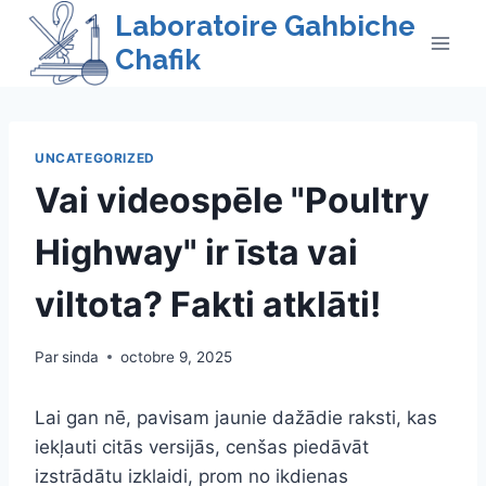
Skip
Laboratoire Gahbiche
to
Chafik
content
UNCATEGORIZED
Vai videospēle "Poultry
Highway" ir īsta vai
viltota? Fakti atklāti!
Par
sinda
octobre 9, 2025
Lai gan nē, pavisam jaunie dažādie raksti, kas
iekļauti citās versijās, cenšas piedāvāt
izstrādātu izklaidi, prom no ikdienas