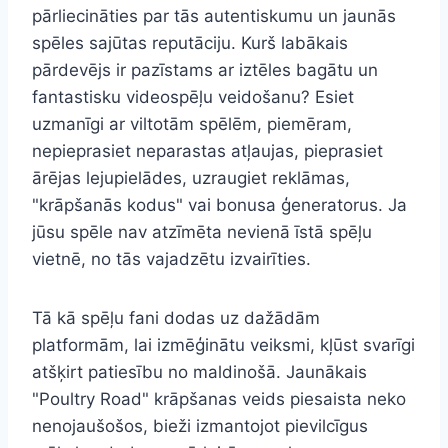
pārliecināties par tās autentiskumu un jaunās
spēles sajūtas reputāciju. Kurš labākais
pārdevējs ir pazīstams ar iztēles bagātu un
fantastisku videospēļu veidošanu? Esiet
uzmanīgi ar viltotām spēlēm, piemēram,
nepieprasiet neparastas atļaujas, pieprasiet
ārējas lejupielādes, uzraugiet reklāmas,
"krāpšanās kodus" vai bonusa ģeneratorus. Ja
jūsu spēle nav atzīmēta nevienā īstā spēļu
vietnē, no tās vajadzētu izvairīties.
Tā kā spēļu fani dodas uz dažādām
platformām, lai izmēģinātu veiksmi, kļūst svarīgi
atšķirt patiesību no maldinošā. Jaunākais
"Poultry Road" krāpšanas veids piesaista neko
nenojaušošos, bieži izmantojot pievilcīgus