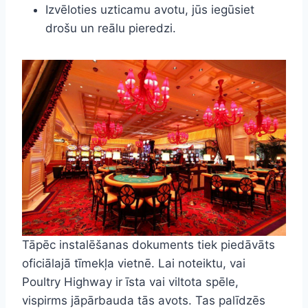
Izvēloties uzticamu avotu, jūs iegūsiet
drošu un reālu pieredzi.
Tāpēc instalēšanas dokuments tiek piedāvāts
oficiālajā tīmekļa vietnē. Lai noteiktu, vai
Poultry Highway ir īsta vai viltota spēle,
vispirms jāpārbauda tās avots. Tas palīdzēs