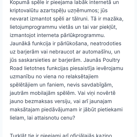
Kopumā spēle ir pieejama labāk internetā un
kriptovalūtu azartspēļu uzņēmumos; jūs
nevarat izmantot spēli ar tālruni. Tā ir mazāka,
lietojumprogrammu vietās un tai var piekļūt,
izmantojot interneta pārlūkprogrammu.
Jaunākā funkcija ir pārlūkošana, neatrodoties
uz barjerām vai nebraucot ar automašīnu, un
jūs saskarsieties ar barjerām. Jaunās Poultry
Road lietotnes funkcijas piesaistīja ievērojamu
uzmanību no viena no relaksētajiem
spēlētājiem un faniem, nevis savdabīgām,
jautrām mobilajām spēlēm. Vai viņi novērtē
jauno bezmaksas versiju, vai arī jaunajam
maksātajam piedāvājumam ir jābūt pietiekami
lielam, lai attaisnotu cenu?
Turklāt tie ir pieejami arī oficiālajās kazino