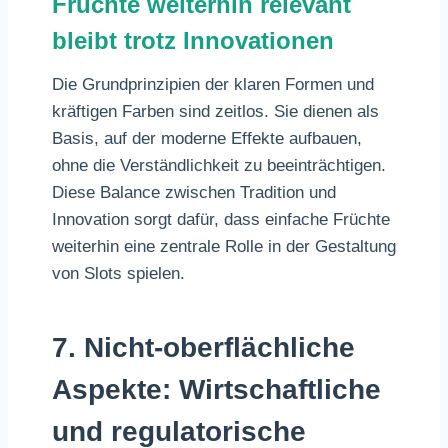
Früchte weiterhin relevant
bleibt trotz Innovationen
Die Grundprinzipien der klaren Formen und
kräftigen Farben sind zeitlos. Sie dienen als
Basis, auf der moderne Effekte aufbauen,
ohne die Verständlichkeit zu beeinträchtigen.
Diese Balance zwischen Tradition und
Innovation sorgt dafür, dass einfache Früchte
weiterhin eine zentrale Rolle in der Gestaltung
von Slots spielen.
7. Nicht-oberflächliche
Aspekte: Wirtschaftliche
und regulatorische