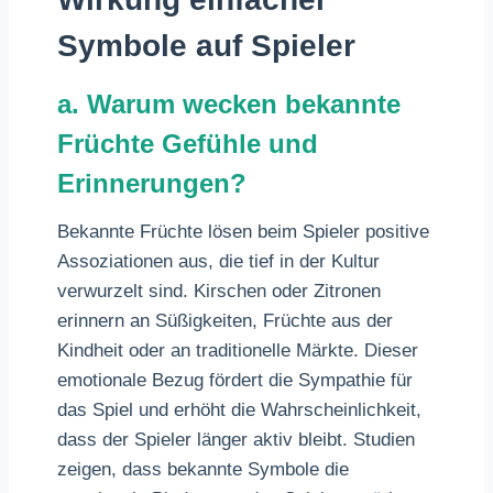
Symbole auf Spieler
a. Warum wecken bekannte
Früchte Gefühle und
Erinnerungen?
Bekannte Früchte lösen beim Spieler positive
Assoziationen aus, die tief in der Kultur
verwurzelt sind. Kirschen oder Zitronen
erinnern an Süßigkeiten, Früchte aus der
Kindheit oder an traditionelle Märkte. Dieser
emotionale Bezug fördert die Sympathie für
das Spiel und erhöht die Wahrscheinlichkeit,
dass der Spieler länger aktiv bleibt. Studien
zeigen, dass bekannte Symbole die