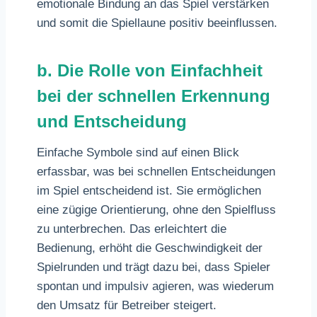
emotionale Bindung an das Spiel verstärken
und somit die Spiellaune positiv beeinflussen.
b. Die Rolle von Einfachheit
bei der schnellen Erkennung
und Entscheidung
Einfache Symbole sind auf einen Blick
erfassbar, was bei schnellen Entscheidungen
im Spiel entscheidend ist. Sie ermöglichen
eine zügige Orientierung, ohne den Spielfluss
zu unterbrechen. Das erleichtert die
Bedienung, erhöht die Geschwindigkeit der
Spielrunden und trägt dazu bei, dass Spieler
spontan und impulsiv agieren, was wiederum
den Umsatz für Betreiber steigert.