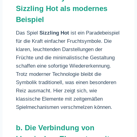
Sizzling Hot als modernes
Beispiel
Das Spiel
Sizzling Hot
ist ein Paradebeispiel
für die Kraft einfacher Fruchtsymbole. Die
klaren, leuchtenden Darstellungen der
Früchte und die minimalistische Gestaltung
schaffen eine sofortige Wiedererkennung.
Trotz moderner Technologie bleibt die
Symbolik traditionell, was einen besonderen
Reiz ausmacht. Hier zeigt sich, wie
klassische Elemente mit zeitgemäßen
Spielmechanismen verschmelzen können.
b. Die Verbindung von