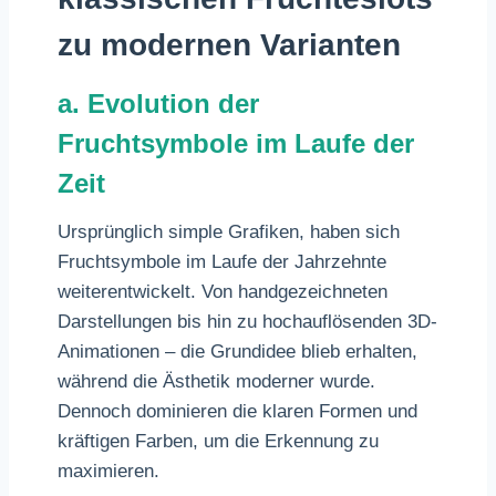
zu modernen Varianten
a. Evolution der
Fruchtsymbole im Laufe der
Zeit
Ursprünglich simple Grafiken, haben sich
Fruchtsymbole im Laufe der Jahrzehnte
weiterentwickelt. Von handgezeichneten
Darstellungen bis hin zu hochauflösenden 3D-
Animationen – die Grundidee blieb erhalten,
während die Ästhetik moderner wurde.
Dennoch dominieren die klaren Formen und
kräftigen Farben, um die Erkennung zu
maximieren.