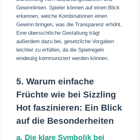
Gewinnlinien. Spieler können auf einen Blick
erkennen, welche Kombinationen einen
Gewinn bringen, was die Transparenz erhöht.
Eine übersichtliche Gestaltung trägt
außerdem dazu bei, gesetzliche Vorgaben
leichter zu erfüllen, da die Spielregeln
eindeutig kommuniziert werden können.
5. Warum einfache
Früchte wie bei Sizzling
Hot faszinieren: Ein Blick
auf die Besonderheiten
a. Die klare Symbolik bei