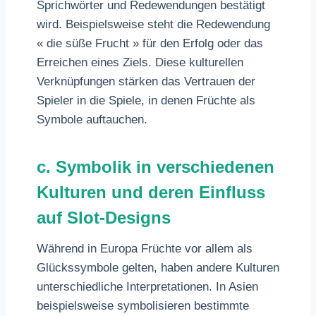
Sprichwörter und Redewendungen bestätigt
wird. Beispielsweise steht die Redewendung
« die süße Frucht » für den Erfolg oder das
Erreichen eines Ziels. Diese kulturellen
Verknüpfungen stärken das Vertrauen der
Spieler in die Spiele, in denen Früchte als
Symbole auftauchen.
c. Symbolik in verschiedenen
Kulturen und deren Einfluss
auf Slot-Designs
Während in Europa Früchte vor allem als
Glückssymbole gelten, haben andere Kulturen
unterschiedliche Interpretationen. In Asien
beispielsweise symbolisieren bestimmte