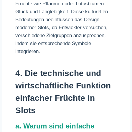
Früchte wie Pflaumen oder Lotusblumen
Glück und Langlebigkeit. Diese kulturellen
Bedeutungen beeinflussen das Design
moderner Slots, da Entwickler versuchen,
verschiedene Zielgruppen anzusprechen,
indem sie entsprechende Symbole
integrieren.
4. Die technische und
wirtschaftliche Funktion
einfacher Früchte in
Slots
a. Warum sind einfache