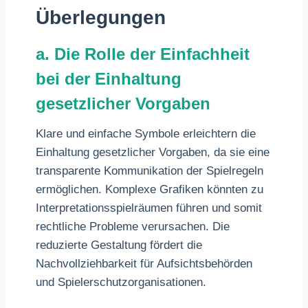
Überlegungen
a. Die Rolle der Einfachheit
bei der Einhaltung
gesetzlicher Vorgaben
Klare und einfache Symbole erleichtern die
Einhaltung gesetzlicher Vorgaben, da sie eine
transparente Kommunikation der Spielregeln
ermöglichen. Komplexe Grafiken könnten zu
Interpretationsspielräumen führen und somit
rechtliche Probleme verursachen. Die
reduzierte Gestaltung fördert die
Nachvollziehbarkeit für Aufsichtsbehörden
und Spielerschutzorganisationen.