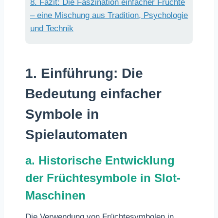
8. Fazit: Die Faszination einfacher Früchte
– eine Mischung aus Tradition, Psychologie
und Technik
1. Einführung: Die
Bedeutung einfacher
Symbole in
Spielautomaten
a. Historische Entwicklung
der Früchtesymbole in Slot-
Maschinen
Die Verwendung von Früchtesymbolen in