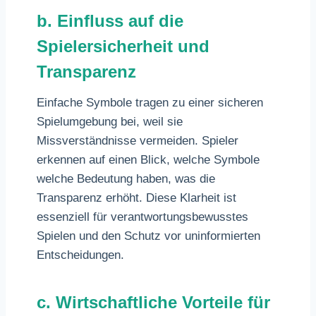
b. Einfluss auf die
Spielersicherheit und
Transparenz
Einfache Symbole tragen zu einer sicheren
Spielumgebung bei, weil sie
Missverständnisse vermeiden. Spieler
erkennen auf einen Blick, welche Symbole
welche Bedeutung haben, was die
Transparenz erhöht. Diese Klarheit ist
essenziell für verantwortungsbewusstes
Spielen und den Schutz vor uninformierten
Entscheidungen.
c. Wirtschaftliche Vorteile für