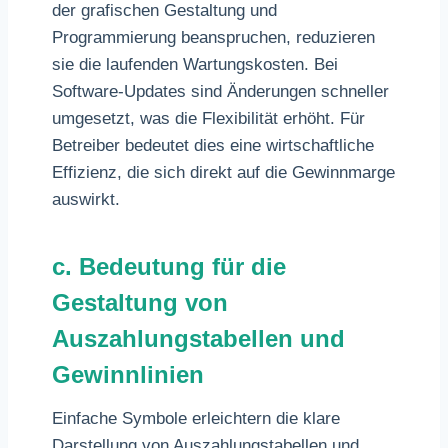
der grafischen Gestaltung und
Programmierung beanspruchen, reduzieren
sie die laufenden Wartungskosten. Bei
Software-Updates sind Änderungen schneller
umgesetzt, was die Flexibilität erhöht. Für
Betreiber bedeutet dies eine wirtschaftliche
Effizienz, die sich direkt auf die Gewinnmarge
auswirkt.
c. Bedeutung für die
Gestaltung von
Auszahlungstabellen und
Gewinnlinien
Einfache Symbole erleichtern die klare
Darstellung von Auszahlungstabellen und