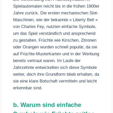
Spielautomaten reicht bis in die frühen 1900er
Jahre zurück. Die ersten mechanischen Slot-
Maschinen, wie der bekannte « Liberty Bell »
von Charles Fey, nutzten einfache Symbole,
um das Spiel verständlich und ansprechend
zu gestalten. Früchte wie Kirschen, Zitronen
oder Orangen wurden schnell populär, da sie
auf Früchte-Musterkarten und in der Werbung
bereits vertraut waren. Im Laufe der
Jahrzehnte entwickelten sich diese Symbole
weiter, doch ihre Grundform blieb erhalten, da
sie eine klare Botschaft vermitteln und leicht
erkennbar sind.
b. Warum sind einfache